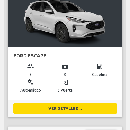
FORD ESCAPE
group
business_center
local_gas_station
5
3
Gasolina
miscellaneous_services
login
Automático
5 Puerta
VER DETALLES...