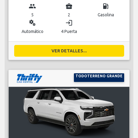
group
business_center
local_gas_station
5
2
Gasolina
miscellaneous_services
login
Automático
4 Puerta
VER DETALLES...
TODOTERRENO GRANDE