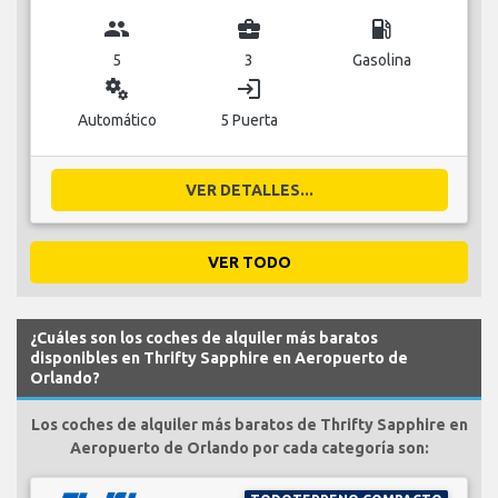
group
business_center
local_gas_station
5
3
Gasolina
miscellaneous_services
login
Automático
5 Puerta
VER DETALLES...
VER TODO
¿Cuáles son los coches de alquiler más baratos
disponibles en Thrifty Sapphire en Aeropuerto de
Orlando?
Los coches de alquiler más baratos de Thrifty Sapphire en
Aeropuerto de Orlando por cada categoría son: