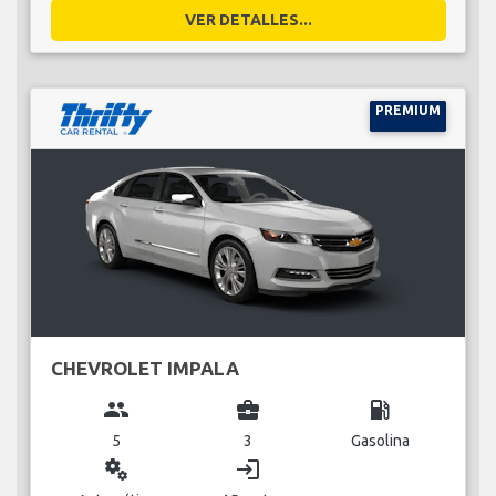
VER DETALLES...
PREMIUM
CHEVROLET IMPALA
group
business_center
local_gas_station
5
3
Gasolina
miscellaneous_services
login