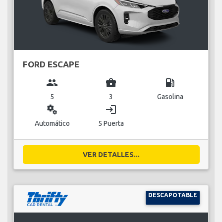
FORD ESCAPE
group
business_center
local_gas_station
5
3
Gasolina
miscellaneous_services
login
Automático
5 Puerta
VER DETALLES...
DESCAPOTABLE