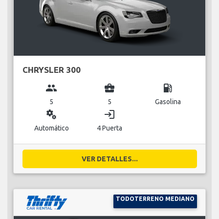
CHRYSLER 300
group
business_center
local_gas_station
5
5
Gasolina
miscellaneous_services
login
Automático
4 Puerta
VER DETALLES...
TODOTERRENO MEDIANO