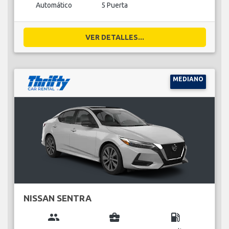
Automático
5 Puerta
VER DETALLES...
MEDIANO
NISSAN SENTRA
group
business_center
local_gas_station