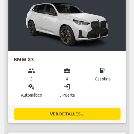
BMW X3
group
business_center
local_gas_station
5
4
Gasolina
miscellaneous_services
login
Automático
5 Puerta
VER DETALLES...