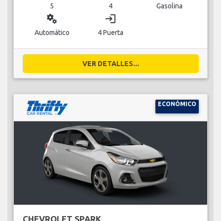
5
4
Gasolina
miscellaneous_services
login
Automático
4 Puerta
VER DETALLES...
ECONÓMICO
CHEVROLET SPARK