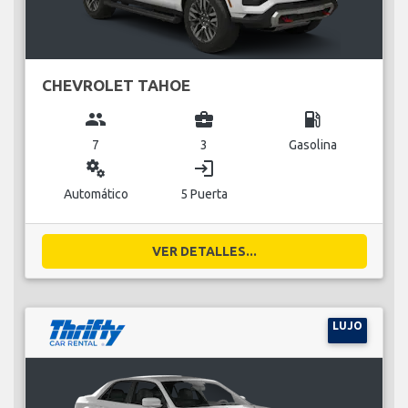
CHEVROLET TAHOE
group
business_center
local_gas_station
7
3
Gasolina
miscellaneous_services
login
Automático
5 Puerta
VER DETALLES...
LUJO