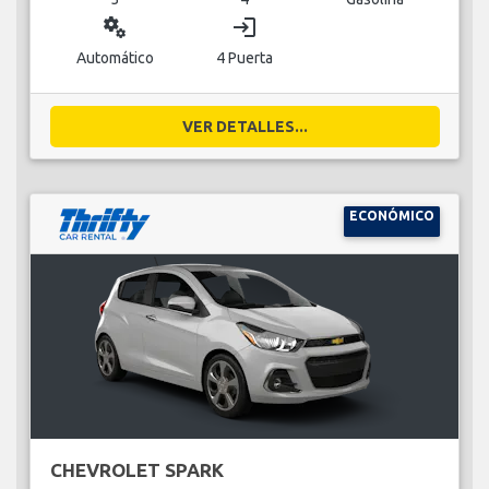
miscellaneous_services
login
Automático
4 Puerta
VER DETALLES...
ECONÓMICO
CHEVROLET SPARK