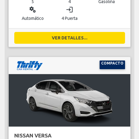
5
4
Gasolina
miscellaneous_services
login
Automático
4 Puerta
VER DETALLES...
COMPACTO
NISSAN VERSA