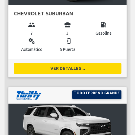
CHEVROLET SUBURBAN
group
business_center
local_gas_station
7
3
Gasolina
miscellaneous_services
login
Automático
5 Puerta
VER DETALLES...
TODOTERRENO GRANDE