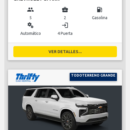
group
business_center
local_gas_station
5
2
Gasolina
miscellaneous_services
login
Automático
4 Puerta
VER DETALLES...
TODOTERRENO GRANDE