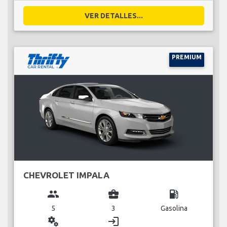
VER DETALLES...
PREMIUM
CHEVROLET IMPALA
group
business_center
local_gas_station
5
3
Gasolina
miscellaneous_services
login