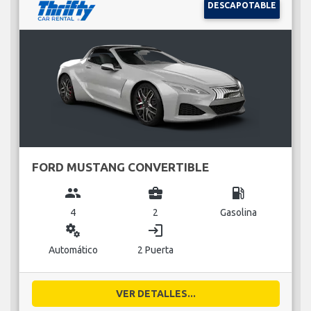
DESCAPOTABLE
FORD MUSTANG CONVERTIBLE
group
business_center
local_gas_station
4
2
Gasolina
miscellaneous_services
login
Automático
2 Puerta
VER DETALLES...