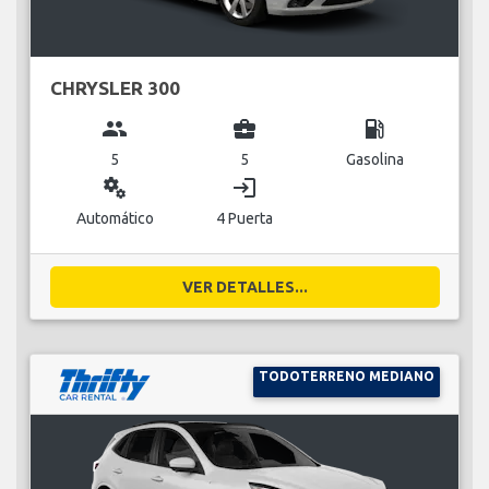
CHRYSLER 300
group
business_center
local_gas_station
5
5
Gasolina
miscellaneous_services
login
Automático
4 Puerta
VER DETALLES...
TODOTERRENO MEDIANO