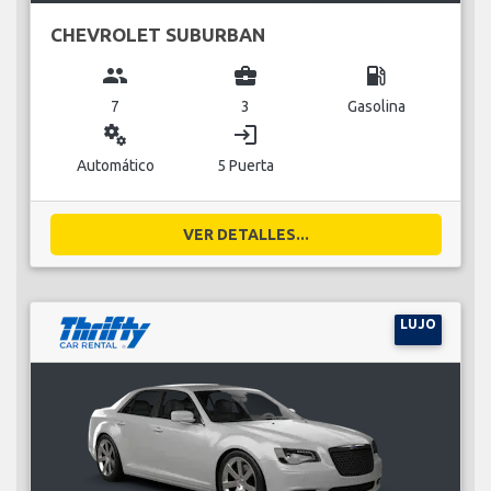
CHEVROLET SUBURBAN
group
business_center
local_gas_station
7
3
Gasolina
miscellaneous_services
login
Automático
5 Puerta
VER DETALLES...
LUJO