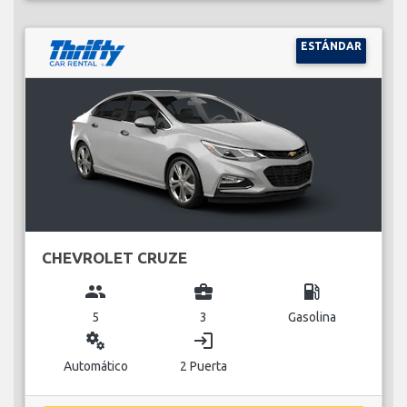
ESTÁNDAR
CHEVROLET CRUZE
group
business_center
local_gas_station
5
3
Gasolina
miscellaneous_services
login
Automático
2 Puerta