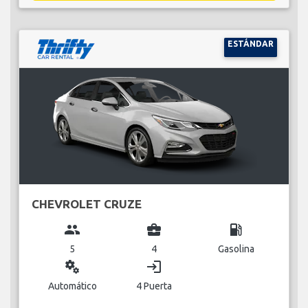
ESTÁNDAR
CHEVROLET CRUZE
group
business_center
local_gas_station
5
4
Gasolina
miscellaneous_services
login
Automático
4 Puerta