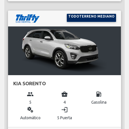
TODOTERRENO MEDIANO
KIA SORENTO
group
business_center
local_gas_station
5
4
Gasolina
miscellaneous_services
login
Automático
5 Puerta