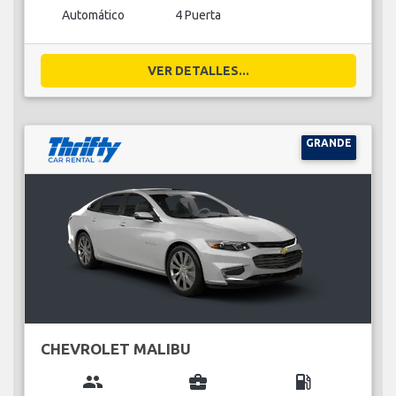
Automático
4 Puerta
VER DETALLES...
GRANDE
CHEVROLET MALIBU
group
business_center
local_gas_station