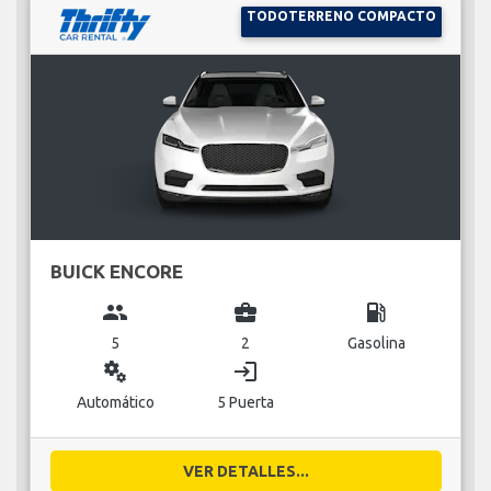
TODOTERRENO COMPACTO
BUICK ENCORE
group
business_center
local_gas_station
5
2
Gasolina
miscellaneous_services
login
Automático
5 Puerta
VER DETALLES...