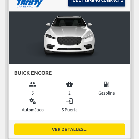
TODOTERRENO COMPACTO
BUICK ENCORE
group
business_center
local_gas_station
5
2
Gasolina
miscellaneous_services
login
Automático
5 Puerta
VER DETALLES...