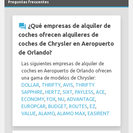
Preguntas frecuentes
question_answer
¿Qué empresas de alquiler de
coches ofrecen alquileres de
coches de Chrysler en Aeropuerto
de Orlando?
Las siguientes empresas de alquiler de
coches en Aeropuerto de Orlando ofrecen
una gama de modelos de Chrysler:
DOLLAR
,
THRIFTY
,
AVIS
,
THRIFTY
SAPPHIRE
,
HERTZ
,
SIXT
,
PAYLESS
,
ACE
,
ECONOMY
,
FOX
,
NU
,
ADVANTAGE
,
EUROPCAR
,
BUDGET
,
ROUTES
,
EZ
,
VALUE
,
ALAMO
,
ALAMO MAX
,
EASIRENT