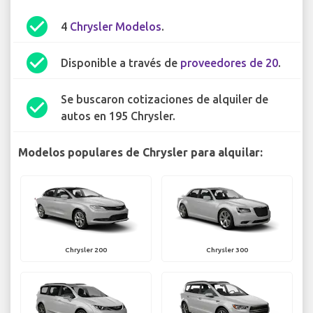
check_circle
4
Chrysler Modelos
.
check_circle
Disponible a través de
proveedores de 20
.
Se buscaron cotizaciones de alquiler de
check_circle
autos en 195 Chrysler.
Modelos populares de Chrysler para alquilar:
Chrysler 200
Chrysler 300