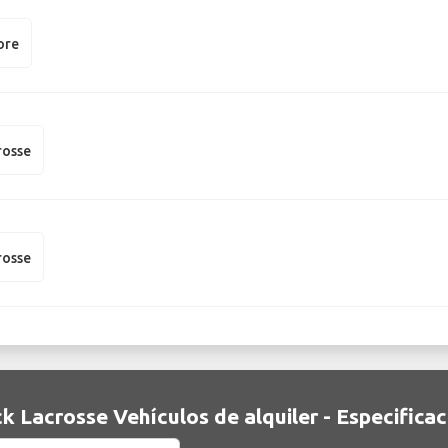
ore
rosse
rosse
k Lacrosse Vehículos de alquiler - Especifica