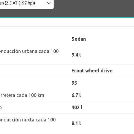
Sedan
onducción urbana cada 100
9.4 l
Front wheel drive
95
rretera cada 100 km
6.7 l
o
402 l
onducción mixta cada 100
8.1 l