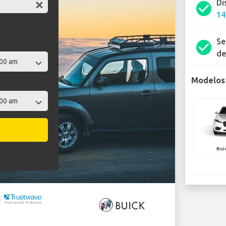
Di
check_circle
14
Se
check_circle
de
Modelos 
Bui