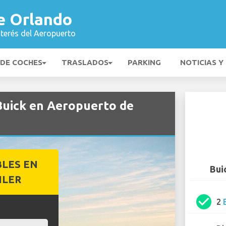
e Orlando
nterés del Aeropuerto
 DE COCHES
TRASLADOS
PARKING
NOTICIAS Y
 Buick en Aeropuerto de
BLES EN
Bui
ILER
check_circle
2