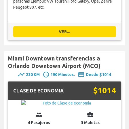
personas Ejemplo: VW Touran, Ford Galaxy, Opel Zefira,
Peugeot 807, etc.
VER...
Miami Downtown transferencias a
Orlando Downtown Airport (MCO)
timeline
schedule
payment
230 KM
190 Minutos.
Desde $1014
$1014
CLASE DE ECONOMIA
group
business_center
4 Pasajeros
3 Maletas