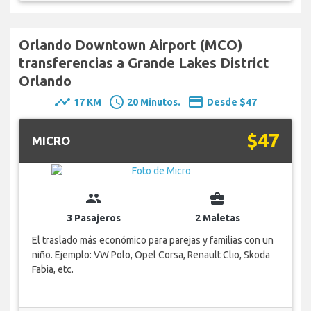
Orlando Downtown Airport (MCO)
transferencias a Grande Lakes District
Orlando
timeline
schedule
payment
17 KM
20 Minutos.
Desde $47
$47
MICRO
group
business_center
3 Pasajeros
2 Maletas
El traslado más económico para parejas y familias con un
niño. Ejemplo: VW Polo, Opel Corsa, Renault Clio, Skoda
Fabia, etc.