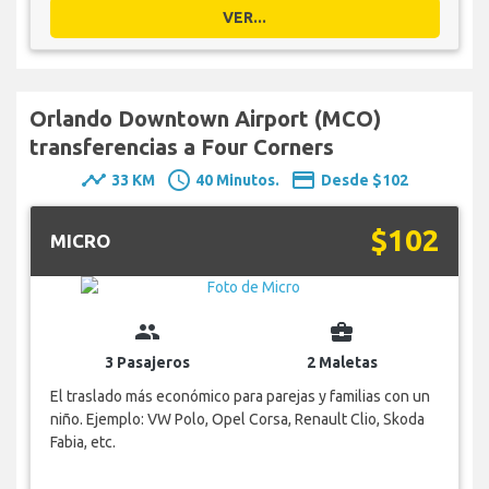
VER...
Orlando Downtown Airport (MCO)
transferencias a Four Corners
timeline
schedule
payment
33 KM
40 Minutos.
Desde $102
$102
MICRO
group
business_center
3 Pasajeros
2 Maletas
El traslado más económico para parejas y familias con un
niño. Ejemplo: VW Polo, Opel Corsa, Renault Clio, Skoda
Fabia, etc.