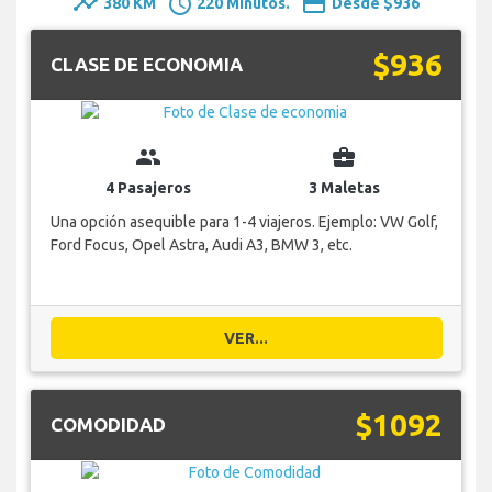
timeline
schedule
payment
380 KM
220 Minutos.
Desde $936
$936
CLASE DE ECONOMIA
group
business_center
4 Pasajeros
3 Maletas
Una opción asequible para 1-4 viajeros. Ejemplo: VW Golf,
Ford Focus, Opel Astra, Audi A3, BMW 3, etc.
VER...
$1092
COMODIDAD