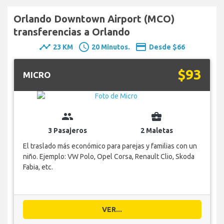
Orlando Downtown Airport (MCO)
transferencias a Orlando
timeline
schedule
payment
23 KM
20 Minutos.
Desde $66
$93
MICRO
group
business_center
3 Pasajeros
2 Maletas
El traslado más económico para parejas y familias con un
niño. Ejemplo: VW Polo, Opel Corsa, Renault Clio, Skoda
Fabia, etc.
VER...