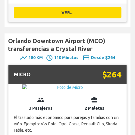
VER...
Orlando Downtown Airport (MCO)
transferencias a Crystal River
timeline
schedule
payment
180 KM
110 Minutos.
Desde $264
$264
MICRO
group
business_center
3 Pasajeros
2 Maletas
El traslado más económico para parejas y familias con un
niño. Ejemplo: VW Polo, Opel Corsa, Renault Clio, Skoda
Fabia, etc.