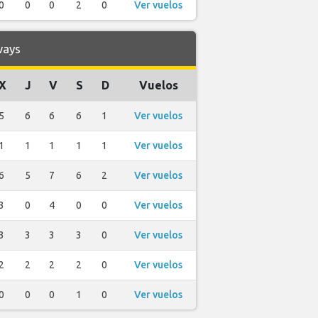
0
0
0
2
0
Ver vuelos
ways
X
J
V
S
D
Vuelos
5
6
6
6
1
Ver vuelos
1
1
1
1
1
Ver vuelos
6
5
7
6
2
Ver vuelos
3
0
4
0
0
Ver vuelos
3
3
3
3
0
Ver vuelos
2
2
2
2
0
Ver vuelos
0
0
0
1
0
Ver vuelos