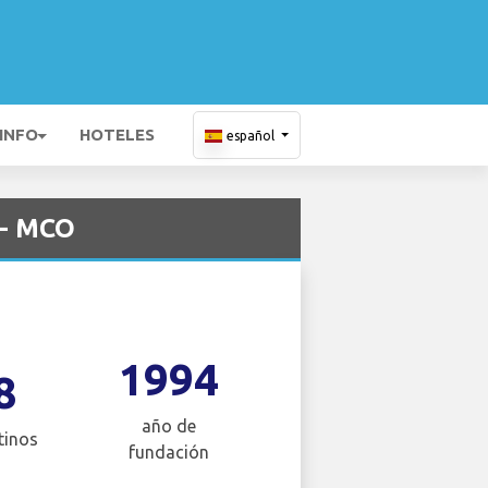
 INFO
HOTELES
español
 - MCO
1994
8
año de
tinos
fundación