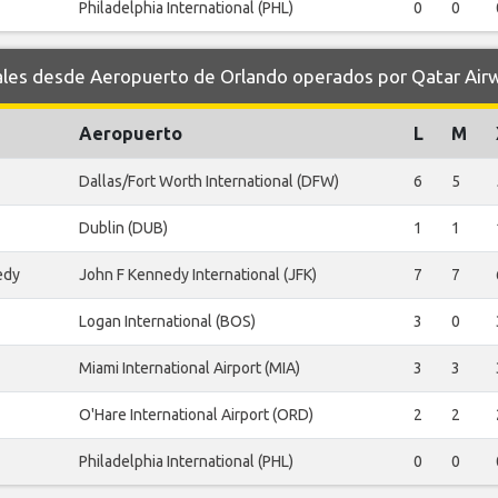
Philadelphia International (PHL)
0
0
es desde Aeropuerto de Orlando operados por Qatar Air
Aeropuerto
L
M
Dallas/Fort Worth International (DFW)
6
5
Dublin (DUB)
1
1
edy
John F Kennedy International (JFK)
7
7
Logan International (BOS)
3
0
Miami International Airport (MIA)
3
3
O'Hare International Airport (ORD)
2
2
Philadelphia International (PHL)
0
0