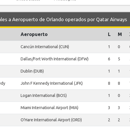
es a Aeropuerto de Orlando operados por Qatar Airways
Aeropuerto
L
M
Cancún International (CUN)
1
0
Dallas/Fort Worth International (DFW)
6
5
Dublin (DUB)
1
1
edy
John F Kennedy International (JFK)
8
8
Logan International (BOS)
1
0
Miami International Airport (MIA)
3
3
O'Hare International Airport (ORD)
2
2