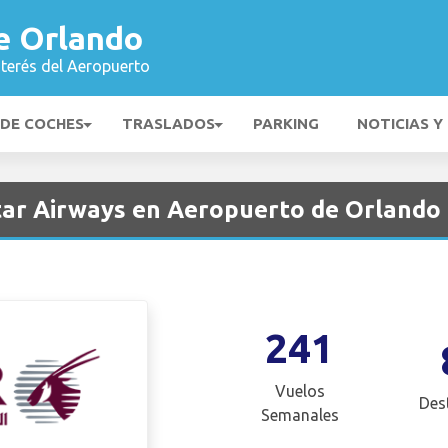
e Orlando
nterés del Aeropuerto
 DE COCHES
TRASLADOS
PARKING
NOTICIAS Y
tar Airways en Aeropuerto de Orlando
241
Vuelos
Des
Semanales