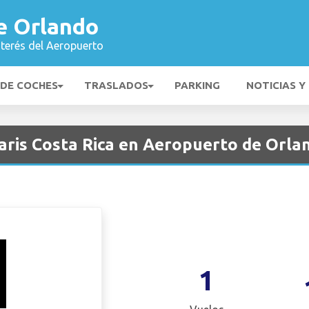
e Orlando
nterés del Aeropuerto
 DE COCHES
TRASLADOS
PARKING
NOTICIAS Y
aris Costa Rica en Aeropuerto de Orla
1