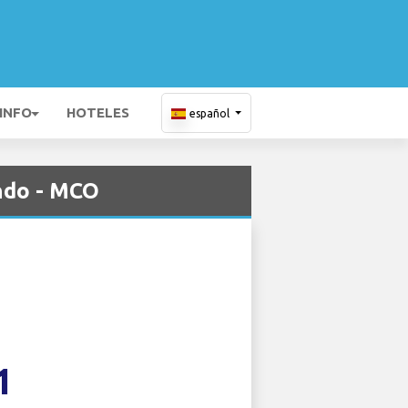
 INFO
HOTELES
español
ndo - MCO
1