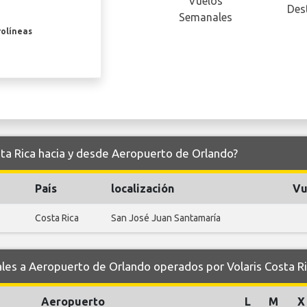
Vuelos
Des
Semanales
rolíneas
sta Rica hacia y desde Aeropuerto de Orlando?
País
localización
Vu
Costa Rica
San José Juan Santamaría
s a Aeropuerto de Orlando operados por Volaris Costa R
Aeropuerto
L
M
X