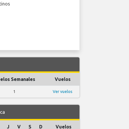
tinos
elos Semanales
Vuelos
1
Ver vuelos
ica
J
V
S
D
Vuelos