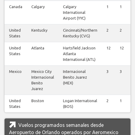
Canada
Calgary
Calgary
1
1
1
International
Airport (YYC)
United
Kentucky
Cincinnati/Northern
2
2
2
States
Kentucky (CVG)
United
Atlanta
Hartsfield Jackson
12
12
1
States
Atlanta
International (ATL)
Mexico
Mexico City
Internacional
3
3
3
Internacional
Benito Juarez
Benito
(MEX)
Juarez
United
Boston
Logan International
2
1
2
States
(BOS)
Vuelos programados semanales desde
Aeropuerto de Orlando operados por Aeromexico