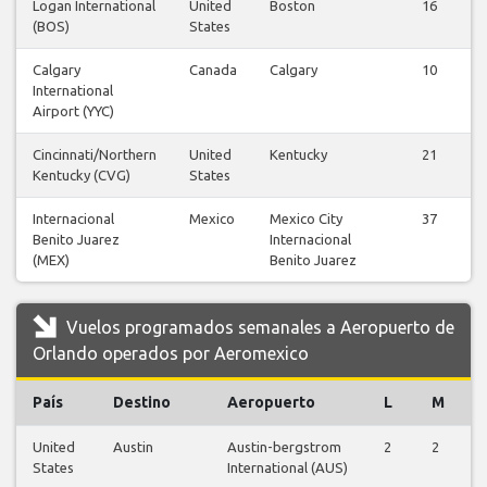
Logan International
United
Boston
16
(BOS)
States
Calgary
Canada
Calgary
10
International
Airport (YYC)
Cincinnati/Northern
United
Kentucky
21
Kentucky (CVG)
States
Internacional
Mexico
Mexico City
37
Benito Juarez
Internacional
(MEX)
Benito Juarez
Vuelos programados semanales a Aeropuerto de
Orlando operados por Aeromexico
País
Destino
Aeropuerto
L
M
United
Austin
Austin-bergstrom
2
2
2
States
International (AUS)