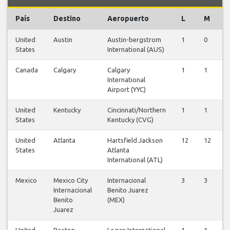
País
Destino
Aeropuerto
L
M
United
Austin
Austin-bergstrom
1
0
0
States
International (AUS)
Canada
Calgary
Calgary
1
1
1
International
Airport (YYC)
United
Kentucky
Cincinnati/Northern
1
1
1
States
Kentucky (CVG)
United
Atlanta
Hartsfield Jackson
12
12
1
States
Atlanta
International (ATL)
Mexico
Mexico City
Internacional
3
3
3
Internacional
Benito Juarez
Benito
(MEX)
Juarez
United
Boston
Logan International
1
1
1