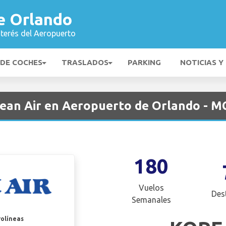
e Orlando
nterés del Aeropuerto
 DE COCHES
TRASLADOS
PARKING
NOTICIAS Y
ean Air en Aeropuerto de Orlando - 
180
Vuelos
Des
Semanales
rolíneas