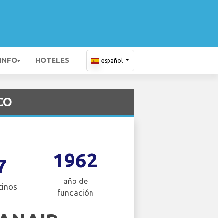
 INFO
HOTELES
español
MCO
1962
7
año de
tinos
fundación