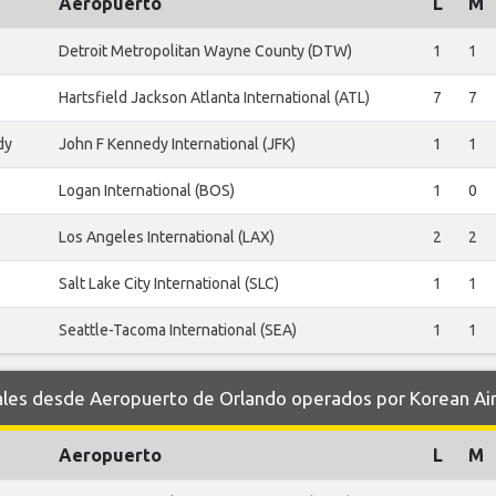
Aeropuerto
L
M
Detroit Metropolitan Wayne County (DTW)
1
1
Hartsfield Jackson Atlanta International (ATL)
7
7
dy
John F Kennedy International (JFK)
1
1
Logan International (BOS)
1
0
Los Angeles International (LAX)
2
2
Salt Lake City International (SLC)
1
1
Seattle-Tacoma International (SEA)
1
1
es desde Aeropuerto de Orlando operados por Korean Ai
Aeropuerto
L
M