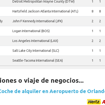
Detroit Metropolitan Wayne County (DTW)
1
1
Hartsfield Jackson Atlanta International (ATL)
8
8
dy
John F Kennedy International (JFK)
2
2
Logan International (BOS)
1
1
Los Angeles International (LAX)
2
2
Salt Lake City International (SLC)
1
1
Seattle-Tacoma International (SEA)
1
1
ones o viaje de negocios...
Coche de alquiler en Aeropuerto de Orland