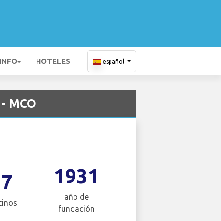
 INFO
HOTELES
español
 - MCO
1931
17
año de
tinos
fundación