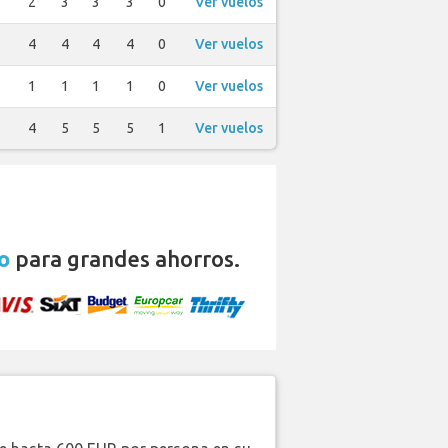
2
3
3
3
0
Ver vuelos
4
4
4
4
0
Ver vuelos
1
1
1
1
0
Ver vuelos
4
5
5
5
1
Ver vuelos
o
para grandes ahorros.