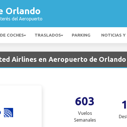
e Orlando
nterés del Aeropuerto
 DE COCHES
TRASLADOS
PARKING
NOTICIAS Y
ted Airlines en Aeropuerto de Orlando
603
Vuelos
Des
Semanales