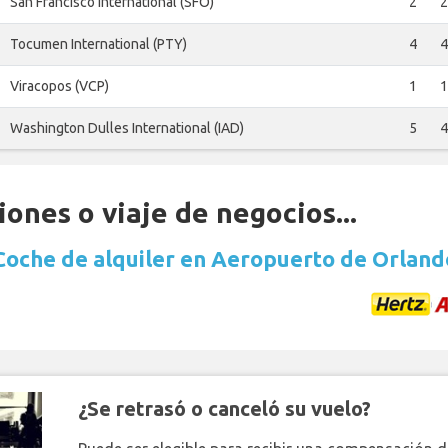
San Francisco International (SFO)
2
2
Tocumen International (PTY)
4
4
Viracopos (VCP)
1
1
Washington Dulles International (IAD)
5
4
ones o viaje de negocios...
Coche de alquiler en Aeropuerto de Orland
¿Se retrasó o canceló su vuelo?