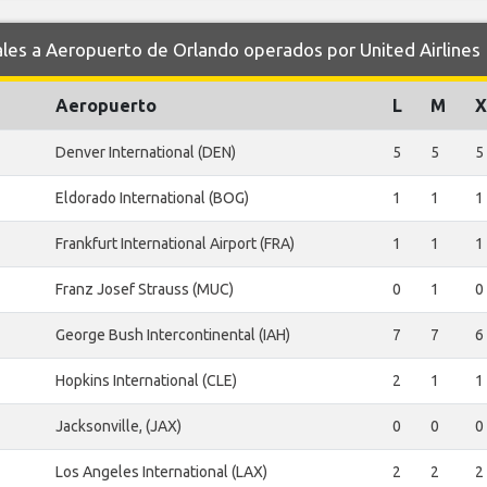
s a Aeropuerto de Orlando operados por United Airlines
Aeropuerto
L
M
X
Denver International (DEN)
5
5
5
Eldorado International (BOG)
1
1
1
Frankfurt International Airport (FRA)
1
1
1
Franz Josef Strauss (MUC)
0
1
0
George Bush Intercontinental (IAH)
7
7
6
Hopkins International (CLE)
2
1
1
Jacksonville, (JAX)
0
0
0
Los Angeles International (LAX)
2
2
2