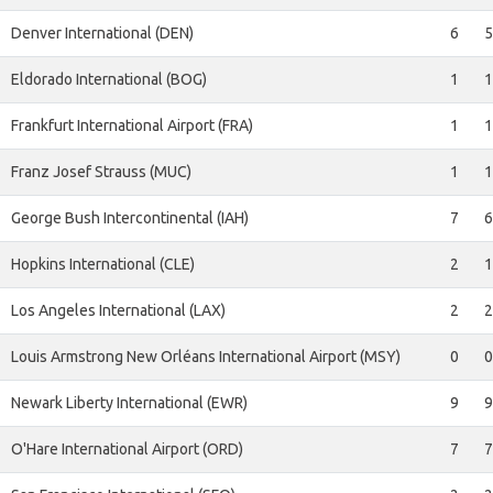
Denver International (DEN)
6
5
Eldorado International (BOG)
1
1
Frankfurt International Airport (FRA)
1
1
Franz Josef Strauss (MUC)
1
1
George Bush Intercontinental (IAH)
7
6
Hopkins International (CLE)
2
1
Los Angeles International (LAX)
2
2
Louis Armstrong New Orléans International Airport (MSY)
0
0
Newark Liberty International (EWR)
9
9
O'Hare International Airport (ORD)
7
7