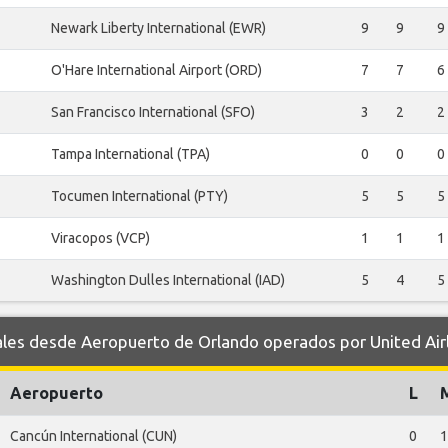
Newark Liberty International (EWR)
9
9
9
O'Hare International Airport (ORD)
7
7
6
San Francisco International (SFO)
3
2
2
Tampa International (TPA)
0
0
0
Tocumen International (PTY)
5
5
5
Viracopos (VCP)
1
1
1
Washington Dulles International (IAD)
5
4
5
s desde Aeropuerto de Orlando operados por United Airl
Aeropuerto
L
Cancún International (CUN)
0
1