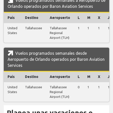
Vuelos programados semanales a Aeropuerto de
Orlando operados por Baron Aviation Services
País
Destino
Aeropuerto
L
M
X
J
United
Tallahassee
Tallahassee
1
1
1
1
States
Regional
Airport (TLH)
Vuelos programados semanales desde
Aeropuerto de Orlando operados por Baron Aviation
Services
País
Destino
Aeropuerto
L
M
X
J
United
Tallahassee
Tallahassee
0
1
1
1
States
Regional
Airport (TLH)
Planea unas vacaciones o