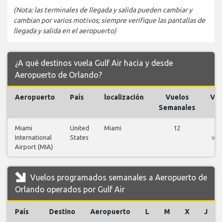
(Nota: las terminales de llegada y salida pueden cambiar y
cambian por varios motivos; siempre verifique las pantallas de
llegada y salida en el aeropuerto)
¿A qué destinos vuela Gulf Air hacia y desde
Aeropuerto de Orlando?
Aeropuerto
País
localización
Vuelos
Vue
Semanales
Miami
United
Miami
12
V
International
States
vue
Airport (MIA)
Vuelos programados semanales a Aeropuerto de
Orlando operados por Gulf Air
País
Destino
Aeropuerto
L
M
X
J