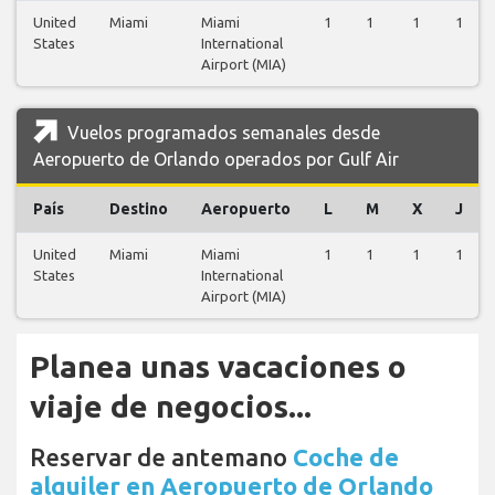
United
Miami
Miami
1
1
1
1
States
International
Airport (MIA)
Vuelos programados semanales desde
Aeropuerto de Orlando operados por Gulf Air
País
Destino
Aeropuerto
L
M
X
J
United
Miami
Miami
1
1
1
1
States
International
Airport (MIA)
Planea unas vacaciones o
viaje de negocios...
Reservar de antemano
Coche de
alquiler en Aeropuerto de Orlando