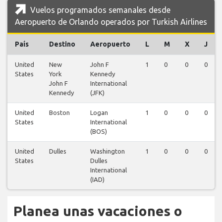
Vuelos programados semanales desde
Aeropuerto de Orlando operados por Turkish Airlines
País
Destino
Aeropuerto
L
M
X
J
United
New
John F
1
0
0
0
States
York
Kennedy
John F
International
Kennedy
(JFK)
United
Boston
Logan
1
0
0
0
States
International
(BOS)
United
Dulles
Washington
1
0
0
0
States
Dulles
International
(IAD)
Planea unas vacaciones o