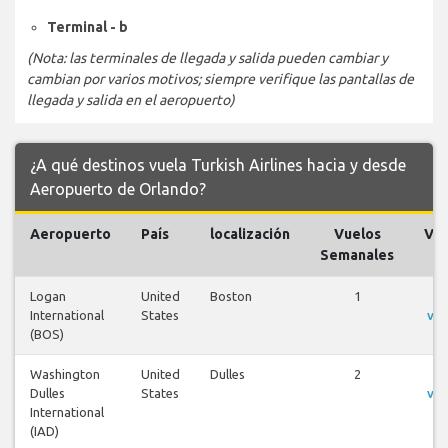
Terminal - b
(Nota: las terminales de llegada y salida pueden cambiar y
cambian por varios motivos; siempre verifique las pantallas de
llegada y salida en el aeropuerto)
¿A qué destinos vuela Turkish Airlines hacia y desde
Aeropuerto de Orlando?
Aeropuerto
País
localización
Vuelos
Vue
Semanales
Logan
United
Boston
1
V
International
States
vue
(BOS)
Washington
United
Dulles
2
V
Dulles
States
vue
International
(IAD)