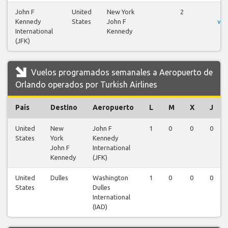
John F
United
New York
2
V
Kennedy
States
John F
vue
International
Kennedy
(JFK)
Vuelos programados semanales a Aeropuerto de
Orlando operados por Turkish Airlines
País
Destino
Aeropuerto
L
M
X
J
United
New
John F
1
0
0
0
States
York
Kennedy
John F
International
Kennedy
(JFK)
United
Dulles
Washington
1
0
0
0
States
Dulles
International
(IAD)