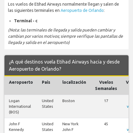
Los vuelos de Etihad Airways normalmente llegan y salen de
las siguientes terminales en
Aeropuerto de Orlando
:
Terminal - c
(Nota: las terminales de llegada y salida pueden cambiar y
cambian por varios motivos; siempre verifique las pantallas de
llegada y salida en el aeropuerto)
¿A qué destinos vuela Etihad Airways hacia y desde
Aeropuerto de Orlando?
Aeropuerto
País
localización
Vuelos
Vue
Semanales
Logan
United
Boston
17
V
International
States
vue
(BOS)
John F
United
New York
45
V
Kennedy
States
John F
vue