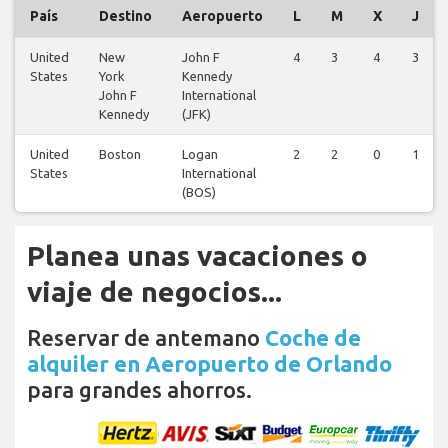
País
Destino
Aeropuerto
L
M
X
J
United
New
John F
4
3
4
3
States
York
Kennedy
John F
International
Kennedy
(JFK)
United
Boston
Logan
2
2
0
1
States
International
(BOS)
Planea unas vacaciones o
viaje de negocios...
Reservar de antemano
Coche de
alquiler en Aeropuerto de Orlando
para grandes ahorros.