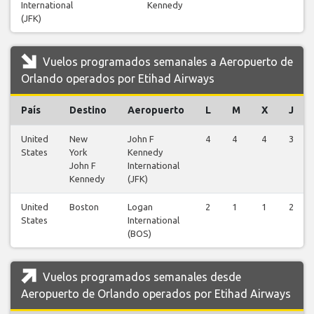
International
Kennedy
(JFK)
Vuelos programados semanales a Aeropuerto de
Orlando operados por Etihad Airways
País
Destino
Aeropuerto
L
M
X
J
United
New
John F
4
4
4
3
States
York
Kennedy
John F
International
Kennedy
(JFK)
United
Boston
Logan
2
1
1
2
States
International
(BOS)
Vuelos programados semanales desde
Aeropuerto de Orlando operados por Etihad Airways