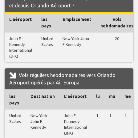
et depuis Orlando Aéroport ?
L'aéroport
les
Emplacement
Vols
pays
hebdomadaires
John F
United
New York John
20
Kennedy
States
F Kennedy
International
(JFK)
Vols réguliers hebdomadaires vers Orlando
Aéroport opérés par Air Europa
les
Destination
L'aéroport
lu
ma
me
pays
United
New York
John F
1
1
1
States
John F
Kennedy
Kennedy
International
(JFK)