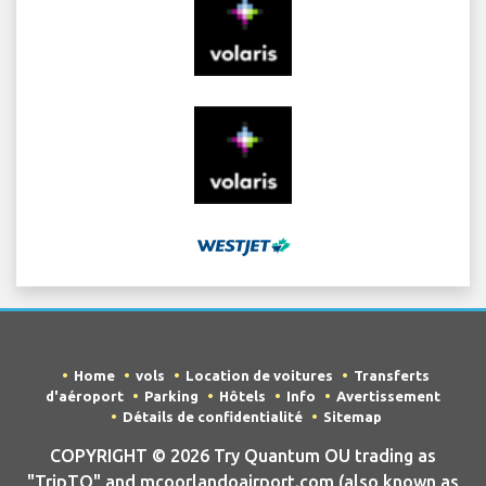
Home
vols
Location de voitures
Transferts
d'aéroport
Parking
Hôtels
Info
Avertissement
Détails de confidentialité
Sitemap
COPYRIGHT © 2026 Try Quantum OU trading as
"TripTQ" and mcoorlandoairport.com (also known as