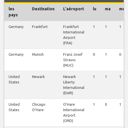
les
Destination
L'aéroport
lu
ma
me
pays
Germany
Frankfurt
Frankfurt
1
1
1
International
Airport
(FRA)
Germany
Munich
Franz Josef
0
1
0
Strauss
(MUC)
United
Newark
Newark
1
1
1
States
Liberty
International
(EWR)
United
Chicago
O'Hare
1
0
1
States
O'Hare
International
Airport
(ORD)