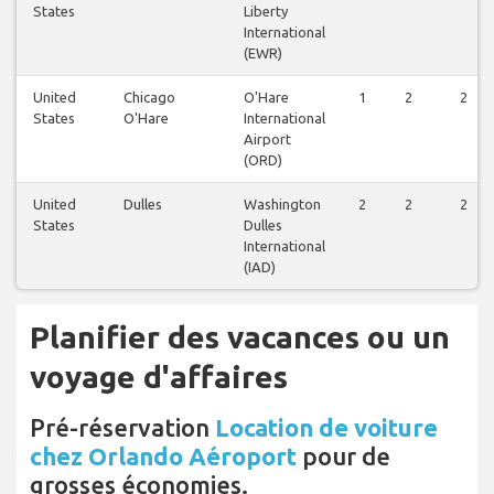
States
Liberty
International
(EWR)
United
Chicago
O'Hare
1
2
2
States
O'Hare
International
Airport
(ORD)
United
Dulles
Washington
2
2
2
States
Dulles
International
(IAD)
Planifier des vacances ou un
voyage d'affaires
Pré-réservation
Location de voiture
chez Orlando Aéroport
pour de
grosses économies.