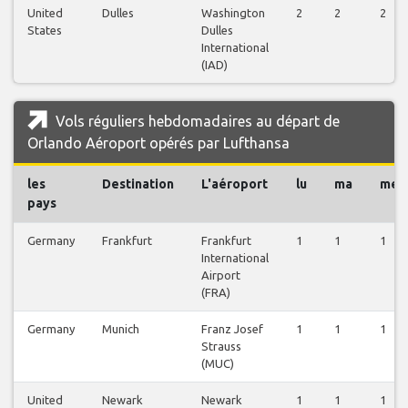
United
Dulles
Washington
2
2
2
States
Dulles
International
(IAD)
Vols réguliers hebdomadaires au départ de
Orlando Aéroport opérés par Lufthansa
les
Destination
L'aéroport
lu
ma
me
pays
Germany
Frankfurt
Frankfurt
1
1
1
International
Airport
(FRA)
Germany
Munich
Franz Josef
1
1
1
Strauss
(MUC)
United
Newark
Newark
1
1
1