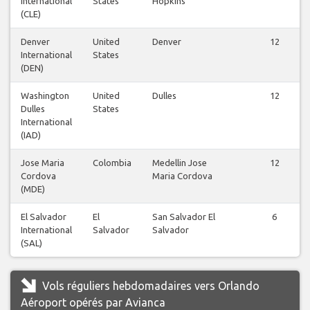
International
States
Hopkins
(CLE)
Denver
United
Denver
12
International
States
(DEN)
Washington
United
Dulles
12
Dulles
States
International
(IAD)
Jose Maria
Colombia
Medellin Jose
12
Cordova
Maria Cordova
(MDE)
El Salvador
El
San Salvador El
6
International
Salvador
Salvador
(SAL)
Vols réguliers hebdomadaires vers Orlando
Aéroport opérés par Avianca