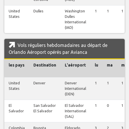
United
Dulles
Washington
1
1
1
States
Dulles
International
(IAD)
Vols réguliers hebdomadaires au départ de
Orlando Aéroport opérés par Avianca
les pays
Destination
L'aéroport
lu
ma
me
United
Denver
Denver
1
1
1
States
International
(DEN)
El
San Salvador
El Salvador
1
0
1
Salvador
El Salvador
International
(SAL)
Colombia
Bogota
Eldorado
3
2
3