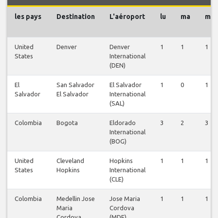
les pays
Destination
L'aéroport
lu
ma
me
United
Denver
Denver
1
1
1
States
International
(DEN)
El
San Salvador
El Salvador
1
0
1
Salvador
El Salvador
International
(SAL)
Colombia
Bogota
Eldorado
3
2
3
International
(BOG)
United
Cleveland
Hopkins
1
1
1
States
Hopkins
International
(CLE)
Colombia
Medellin Jose
Jose Maria
1
1
1
Maria
Cordova
Cordova
(MDE)