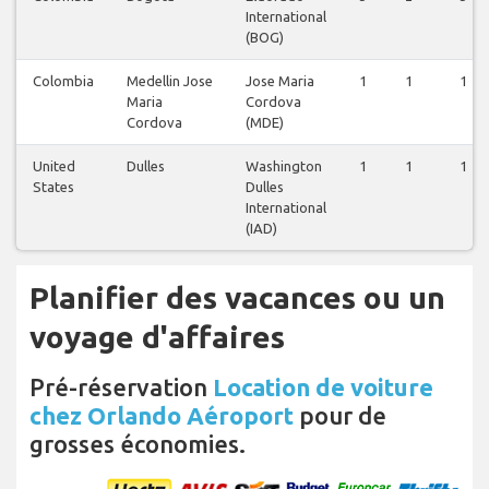
International
(BOG)
Colombia
Medellin Jose
Jose Maria
1
1
1
Maria
Cordova
Cordova
(MDE)
United
Dulles
Washington
1
1
1
States
Dulles
International
(IAD)
Planifier des vacances ou un
voyage d'affaires
Pré-réservation
Location de voiture
chez Orlando Aéroport
pour de
grosses économies.