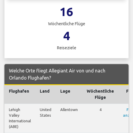
16
Wöchentliche Flüge
4
Reiseziele
Welche Orte fliegt Allegiant Air von und nach
Orlando Flughafen?
Flughafen
Land
Lage
Wöchentliche
Flü
Flüge
Lehigh
United
Allentown
4
Flü
Valley
States
anze
International
(ABE)