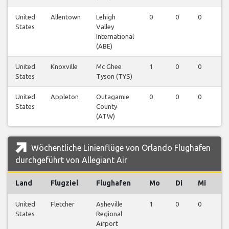
United
Allentown
Lehigh
0
0
0
1
States
Valley
International
(ABE)
United
Knoxville
Mc Ghee
1
0
0
0
States
Tyson (TYS)
United
Appleton
Outagamie
0
0
0
1
States
County
(ATW)
Wöchentliche Linienflüge von Orlando Flughafen
durchgeführt von Allegiant Air
Land
Flugziel
Flughafen
Mo
Di
Mi
D
United
Fletcher
Asheville
1
0
0
0
States
Regional
Airport