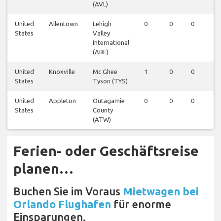
(AVL)
United
Allentown
Lehigh
0
0
0
1
States
Valley
International
(ABE)
United
Knoxville
Mc Ghee
1
0
0
0
States
Tyson (TYS)
United
Appleton
Outagamie
0
0
0
1
States
County
(ATW)
Ferien- oder Geschäftsreise
planen…
Buchen Sie im Voraus
Mietwagen bei
Orlando Flughafen
für enorme
Einsparungen.