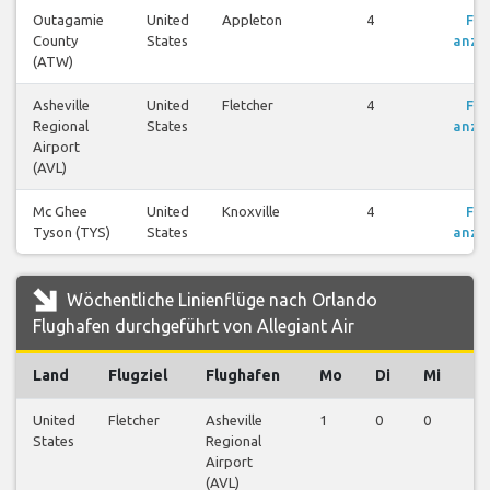
Outagamie
United
Appleton
4
Flü
County
States
anze
(ATW)
Asheville
United
Fletcher
4
Flü
Regional
States
anze
Airport
(AVL)
Mc Ghee
United
Knoxville
4
Flü
Tyson (TYS)
States
anze
Wöchentliche Linienflüge nach Orlando
Flughafen durchgeführt von Allegiant Air
Land
Flugziel
Flughafen
Mo
Di
Mi
D
United
Fletcher
Asheville
1
0
0
0
States
Regional
Airport
(AVL)