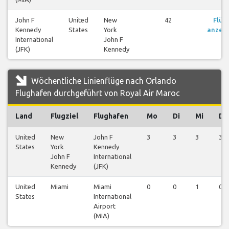
John F
United
New
42
Flüg
Kennedy
States
York
anzei
International
John F
(JFK)
Kennedy
Wöchentliche Linienflüge nach Orlando
Flughafen durchgeführt von Royal Air Maroc
Land
Flugziel
Flughafen
Mo
Di
Mi
Do
United
New
John F
3
3
3
3
States
York
Kennedy
John F
International
Kennedy
(JFK)
United
Miami
Miami
0
0
1
0
States
International
Airport
(MIA)