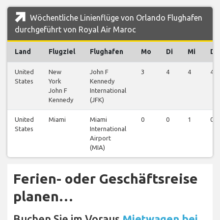
Wöchentliche Linienflüge von Orlando Flughafen
durchgeführt von Royal Air Maroc
Land
Flugziel
Flughafen
Mo
Di
Mi
Do
United
New
John F
3
4
4
4
States
York
Kennedy
John F
International
Kennedy
(JFK)
United
Miami
Miami
0
0
1
0
States
International
Airport
(MIA)
Ferien- oder Geschäftsreise
planen…
Buchen Sie im Voraus
Mietwagen bei