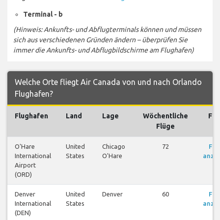
Terminal - b
(Hinweis: Ankunfts- und Abflugterminals können und müssen
sich aus verschiedenen Gründen ändern – überprüfen Sie
immer die Ankunfts- und Abflugbildschirme am Flughafen)
Welche Orte fliegt Air Canada von und nach Orlando
Flughafen?
Flughafen
Land
Lage
Wöchentliche
Flü
Flüge
O'Hare
United
Chicago
72
Flü
International
States
O'Hare
anze
Airport
(ORD)
Denver
United
Denver
60
Flü
International
States
anze
(DEN)