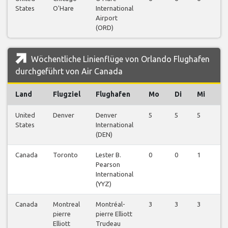
States
O'Hare
International
Airport
(ORD)
Wöchentliche Linienflüge von Orlando Flughafen
durchgeführt von Air Canada
Land
Flugziel
Flughafen
Mo
Di
Mi
D
United
Denver
Denver
5
5
5
5
States
International
(DEN)
Canada
Toronto
Lester B.
0
0
1
1
Pearson
International
(YYZ)
Canada
Montreal
Montréal-
3
3
3
3
pierre
pierre Elliott
Elliott
Trudeau