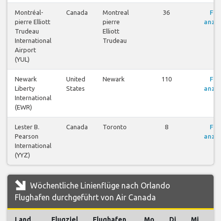
Montréal-
Canada
Montreal
36
Flü
pierre Elliott
pierre
anze
Trudeau
Elliott
International
Trudeau
Airport
(YUL)
Newark
United
Newark
110
Flü
Liberty
States
anze
International
(EWR)
Lester B.
Canada
Toronto
8
Flü
Pearson
anze
International
(YYZ)
Wöchentliche Linienflüge nach Orlando
Flughafen durchgeführt von Air Canada
Land
Flugziel
Flughafen
Mo
Di
Mi
D