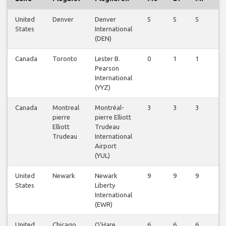
United
Denver
Denver
5
5
5
5
States
International
(DEN)
Canada
Toronto
Lester B.
0
1
1
0
Pearson
International
(YYZ)
Canada
Montreal
Montréal-
3
3
3
3
pierre
pierre Elliott
Elliott
Trudeau
Trudeau
International
Airport
(YUL)
United
Newark
Newark
9
9
9
9
States
Liberty
International
(EWR)
United
Chicago
O'Hare
6
6
6
6