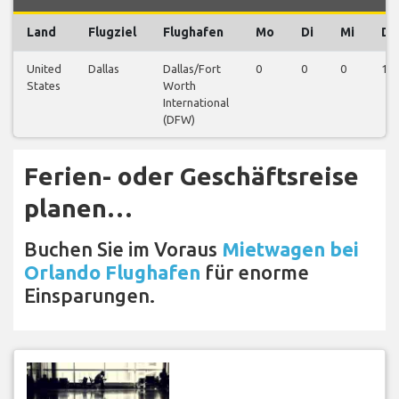
Land
Flugziel
Flughafen
Mo
Di
Mi
Do
United
Dallas
Dallas/Fort
0
0
0
1
States
Worth
International
(DFW)
Ferien- oder Geschäftsreise
planen…
Buchen Sie im Voraus
Mietwagen bei
Orlando Flughafen
für enorme
Einsparungen.