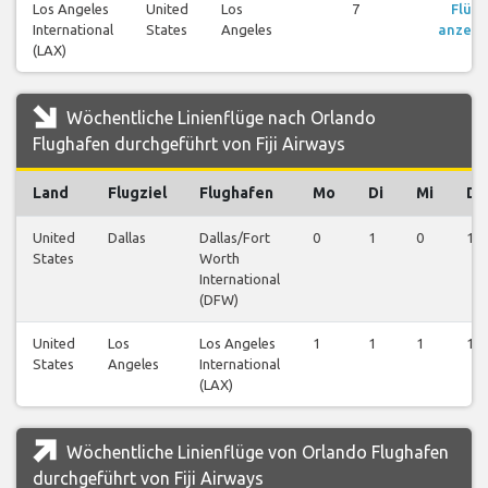
Los Angeles
United
Los
7
Flüg
International
States
Angeles
anzeig
(LAX)
Wöchentliche Linienflüge nach Orlando
Flughafen durchgeführt von Fiji Airways
Land
Flugziel
Flughafen
Mo
Di
Mi
Do
United
Dallas
Dallas/Fort
0
1
0
1
States
Worth
International
(DFW)
United
Los
Los Angeles
1
1
1
1
States
Angeles
International
(LAX)
Wöchentliche Linienflüge von Orlando Flughafen
durchgeführt von Fiji Airways