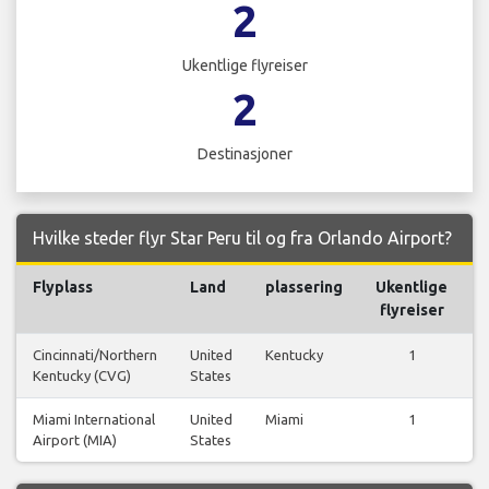
2
Ukentlige flyreiser
2
Destinasjoner
Hvilke steder flyr Star Peru til og fra Orlando Airport?
Flyplass
Land
plassering
Ukentlige
F
flyreiser
Cincinnati/Northern
United
Kentucky
1
Kentucky (CVG)
States
Miami International
United
Miami
1
Airport (MIA)
States