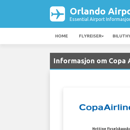
Orlando Airp
Essential Airport Informasjo
HOME
FLYREISER
BILUTH
Informasjon om Copa A
Nyttige flyselskapsk