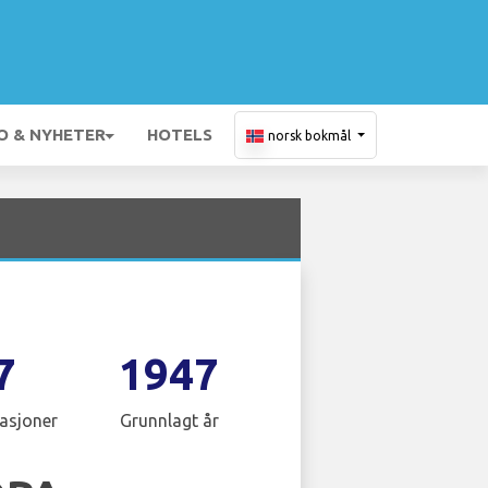
O & NYHETER
HOTELS
norsk bokmål
7
1947
asjoner
Grunnlagt år