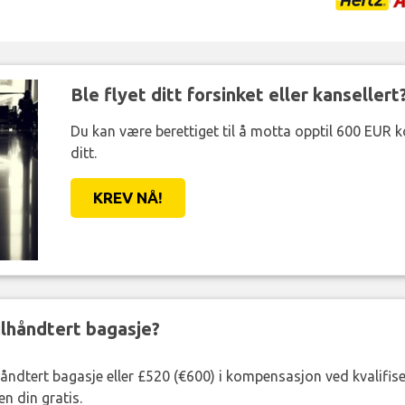
Ble flyet ditt forsinket eller kansellert
Du kan være berettiget til å motta opptil 600 EUR 
ditt.
KREV NÅ!
eilhåndtert bagasje?
lhåndtert bagasje eller £520 (€600) i kompensasjon ved kvalifis
n din gratis.