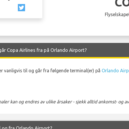
C
Flyselskapet
r Copa Airlines fra på Orlando Airport?
vanligvis til og går fra følgende terminal(er) på
Orlando Airp
ler kan og endres av ulike årsaker - sjekk alltid ankomst- og 
il og fra Orlando Airport?