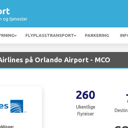
ort
n og tjenester
YRNING
FLYPLASSTRANSPORT
PARKERING
INF
irlines på Orlando Airport - MCO
260
Ukentlige
Destin
flyreiser
oblinger