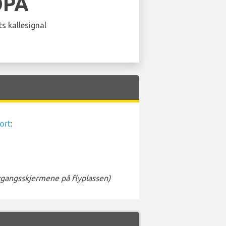
OPA
s kallesignal
ort
:
avgangsskjermene på flyplassen)