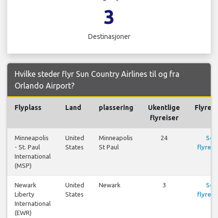
3
Destinasjoner
Hvilke steder flyr Sun Country Airlines til og fra
Orlando Airport?
Flyplass
Land
plassering
Ukentlige
Flyreis
flyreiser
Minneapolis
United
Minneapolis
24
Se
- St. Paul
States
St Paul
flyreis
International
(MSP)
Newark
United
Newark
3
Se
Liberty
States
flyreis
International
(EWR)