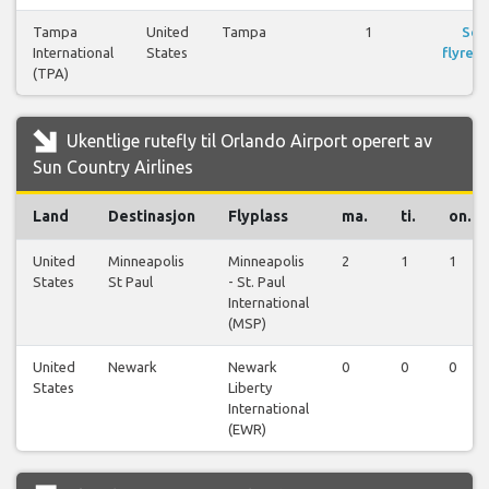
Tampa
United
Tampa
1
Se
International
States
flyreis
(TPA)
Ukentlige rutefly til Orlando Airport operert av
Sun Country Airlines
Land
Destinasjon
Flyplass
ma.
ti.
on.
United
Minneapolis
Minneapolis
2
1
1
States
St Paul
- St. Paul
International
(MSP)
United
Newark
Newark
0
0
0
States
Liberty
International
(EWR)