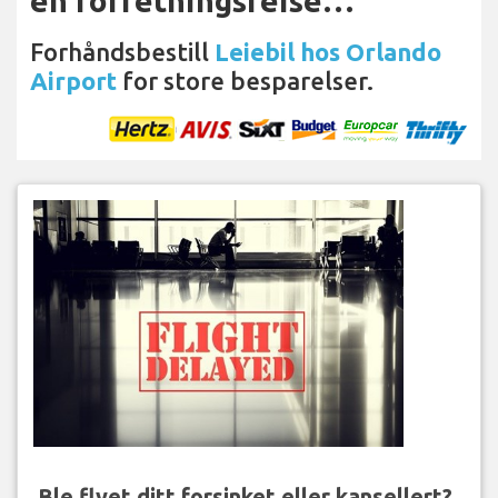
en forretningsreise…
Forhåndsbestill
Leiebil hos Orlando
Airport
for store besparelser.
Ble flyet ditt forsinket eller kansellert?