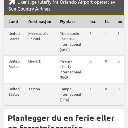
Ukentlige rutefly fra Orlando Airport operert av
Sun Country Airlines
Land
Destinasjon
Flyplass
ma.
ti.
on.
United
Minneapolis
Minneapolis
2
1
1
States
St Paul
- St. Paul
International
(MSP)
United
Newark
Newark
0
0
0
States
Liberty
International
(EWR)
United
Tampa
Tampa
1
0
0
States
International
(TPA)
Planlegger du en ferie eller