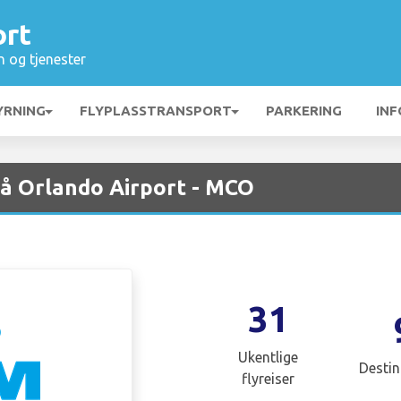
ort
n og tjenester
YRNING
FLYPLASSTRANSPORT
PARKERING
INF
å Orlando Airport - MCO
31
Ukentlige
Destin
flyreiser