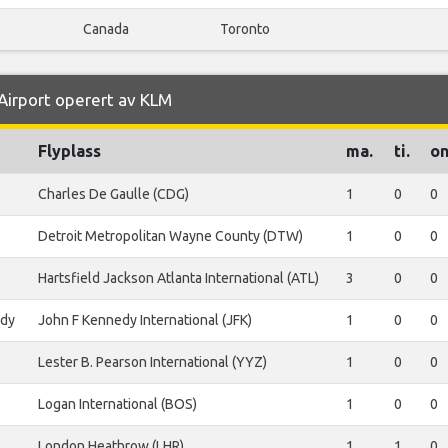
Canada
Toronto
 Airport operert av KLM
Flyplass
ma.
ti.
on
Charles De Gaulle (CDG)
1
0
0
Detroit Metropolitan Wayne County (DTW)
1
0
0
Hartsfield Jackson Atlanta International (ATL)
3
0
0
edy
John F Kennedy International (JFK)
1
0
0
Lester B. Pearson International (YYZ)
1
0
0
Logan International (BOS)
1
0
0
London Heathrow (LHR)
1
1
0