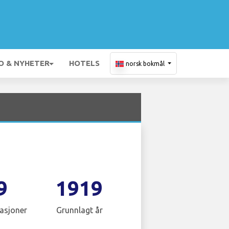
O & NYHETER
HOTELS
norsk bokmål
9
1919
asjoner
Grunnlagt år