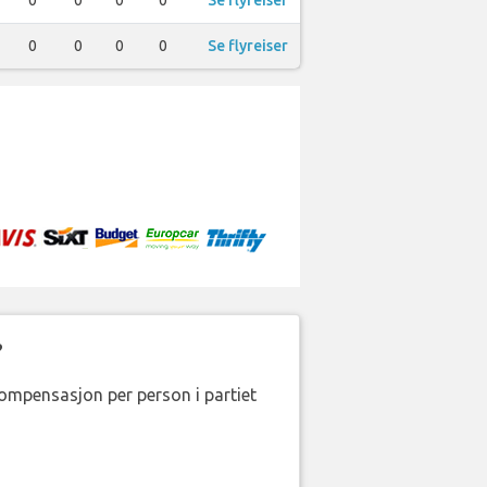
0
0
0
0
Se flyreiser
0
0
0
0
Se flyreiser
?
kompensasjon per person i partiet