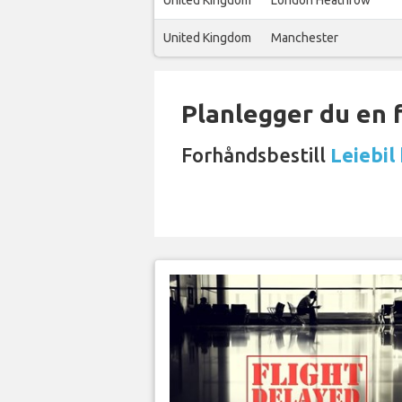
United Kingdom
London Heathrow
United Kingdom
Manchester
Planlegger du en 
Forhåndsbestill
Leiebil