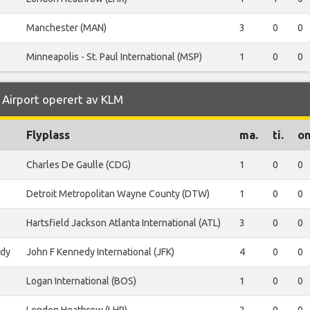
Manchester (MAN)
3
0
0
Minneapolis - St. Paul International (MSP)
1
0
0
o Airport operert av KLM
Flyplass
ma.
ti.
on
Charles De Gaulle (CDG)
1
0
0
Detroit Metropolitan Wayne County (DTW)
1
0
0
Hartsfield Jackson Atlanta International (ATL)
3
0
0
edy
John F Kennedy International (JFK)
4
0
0
Logan International (BOS)
1
0
0