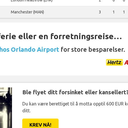
London Heathrow (LHR)
2
0
0
Manchester (MAN)
3
1
1
ferie eller en forretningsreise…
 hos Orlando Airport
for store besparelser.
Ble flyet ditt forsinket eller kansellert
Du kan være berettiget til å motta opptil 600 EUR 
ditt.
KREV NÅ!