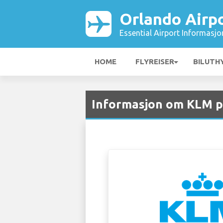
Orlando Airp
Essential Airport Informasjo
HOME
FLYREISER
BILUTH
Informasjon om KLM p