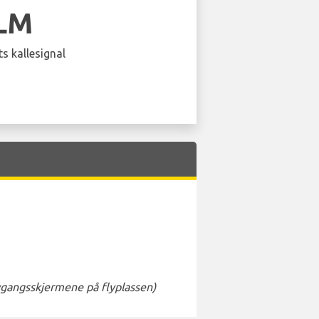
LM
s kallesignal
avgangsskjermene på flyplassen)