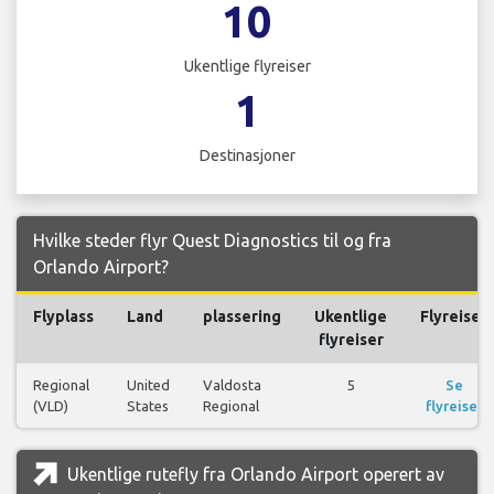
10
Ukentlige flyreiser
1
Destinasjoner
Hvilke steder flyr Quest Diagnostics til og fra
Orlando Airport?
Flyplass
Land
plassering
Ukentlige
Flyreiser
flyreiser
Regional
United
Valdosta
5
Se
(VLD)
States
Regional
flyreiser
Ukentlige rutefly fra Orlando Airport operert av