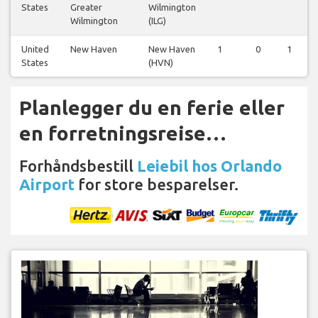
States
Greater
Wilmington
Wilmington
(ILG)
United
New Haven
New Haven
1
0
1
States
(HVN)
Planlegger du en ferie eller
en forretningsreise…
Forhåndsbestill
Leiebil hos Orlando
Airport
for store besparelser.