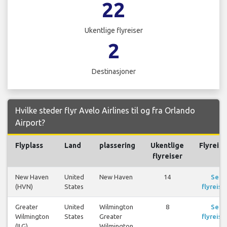
22
Ukentlige flyreiser
2
Destinasjoner
Hvilke steder flyr Avelo Airlines til og fra Orlando
Airport?
Flyplass
Land
plassering
Ukentlige
Flyreise
flyreiser
New Haven
United
New Haven
14
Se
(HVN)
States
flyreise
Greater
United
Wilmington
8
Se
Wilmington
States
Greater
flyreise
(ILG)
Wilmington