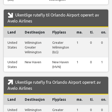
Ukentlige rutefly til Orlando Airport operert av
Avelo Airlines
Land
Destinasjon
Flyplass
ma.
ti.
on.
United
Wilmington
Greater
1
0
0
States
Greater
Wilmington
Wilmington
(ILG)
United
New Haven
New Haven
1
0
1
States
(HVN)
Ukentlige rutefly fra Orlando Airport operert av
Avelo Airlines
Land
Destinasjon
Flyplass
ma.
ti.
on.
United
Wilmington
Greater
1
0
0