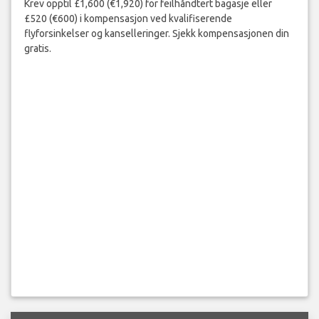
Krev opptil £1,600 (€1,920) for feilhåndtert bagasje eller
£520 (€600) i kompensasjon ved kvalifiserende
flyforsinkelser og kanselleringer. Sjekk kompensasjonen din
gratis.