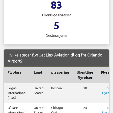
83
Ukentlige flyreiser
5
Destinasjoner
Hvilke steder flyr Jet Linx Aviation til og fra Orlando
Airport?
Flyplass
Land
plassering
Ukentlige
Flyreis
flyreiser
Logan
United
Boston
10
Se
International
States
flyreis
(BOS)
O'Hare
United
Chicago
24
Se
International
States
O'Hare
flyreis