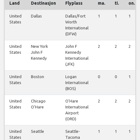
Land
Destinasjon
Flyplass
ma.
ti.
on.
United
Dallas
Dallas/Fort
1
1
1
States
Worth
International
(DFW)
United
New York
John F
2
2
2
States
John F
Kennedy
Kennedy
International
(JFK)
United
Boston
Logan
0
0
1
States
International
(BOS)
United
Chicago
O'Hare
2
2
2
States
O'Hare
International
Airport
(ORD)
United
Seattle
Seattle-
1
1
1
States
Tacoma