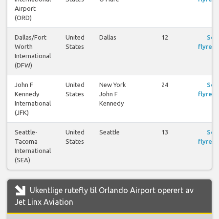
Airport
(ORD)
Dallas/Fort
United
Dallas
12
Se
Worth
States
flyreis
International
(DFW)
John F
United
New York
24
Se
Kennedy
States
John F
flyreis
International
Kennedy
(JFK)
Seattle-
United
Seattle
13
Se
Tacoma
States
flyreis
International
(SEA)
Ukentlige rutefly til Orlando Airport operert av
Jet Linx Aviation