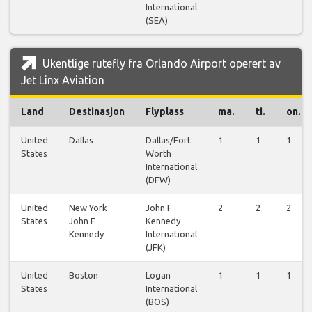
International
(SEA)
Ukentlige rutefly fra Orlando Airport operert av
Jet Linx Aviation
Land
Destinasjon
Flyplass
ma.
ti.
on.
United
Dallas
Dallas/Fort
1
1
1
States
Worth
International
(DFW)
United
New York
John F
2
2
2
States
John F
Kennedy
Kennedy
International
(JFK)
United
Boston
Logan
1
1
1
States
International
(BOS)