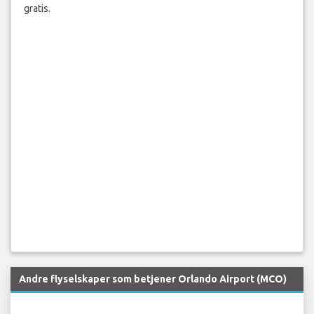
Krev opptil £1,600 (€1,920) for feilhåndtert bagasje eller
£520 (€600) i kompensasjon ved kvalifiserende
flyforsinkelser og kanselleringer. Sjekk kompensasjonen din
gratis.