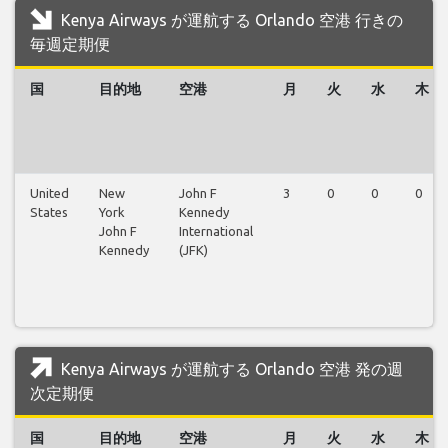
Kenya Airways が運航する Orlando 空港 行きの
毎週定期便
国
目的地
空港
月
火
水
木
United
New
John F
3
0
0
0
States
York
Kennedy
John F
International
Kennedy
(JFK)
Kenya Airways が運航する Orlando 空港 発の週
次定期便
国
目的地
空港
月
火
水
木