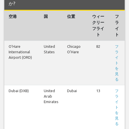
か?
空港
国
位置
ウィー
フ
クリー
ラ
フライ
イ
ト
ト
O'Hare
United
Chicago
82
フ
International
States
O'Hare
ラ
Airport (ORD)
イ
ト
を
見
る
Dubai (DXB)
United
Dubai
13
フ
Arab
ラ
Emirates
イ
ト
を
見
る