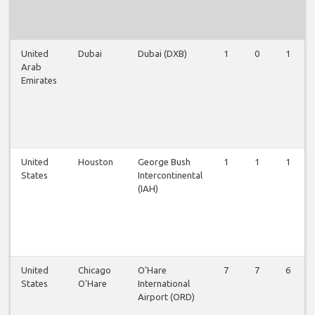
United
Dubai
Dubai (DXB)
1
0
1
Arab
Emirates
United
Houston
George Bush
1
1
1
States
Intercontinental
(IAH)
United
Chicago
O'Hare
7
7
6
States
O'Hare
International
Airport (ORD)