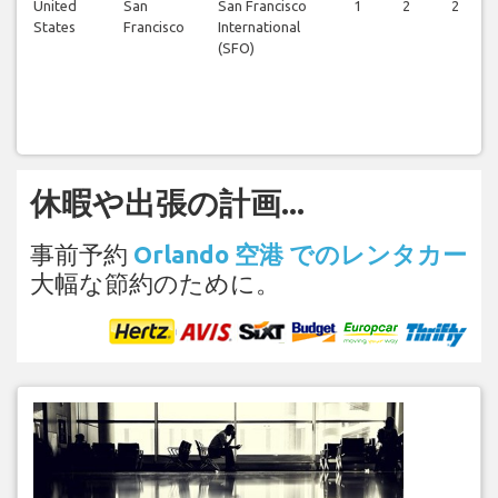
United
San
San Francisco
1
2
2
States
Francisco
International
(SFO)
休暇や出張の計画...
事前予約
Orlando 空港 でのレンタカー
大幅な節約のために。