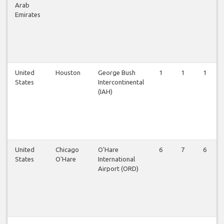
Arab
Emirates
United
Houston
George Bush
1
1
1
States
Intercontinental
(IAH)
United
Chicago
O'Hare
6
7
6
States
O'Hare
International
Airport (ORD)