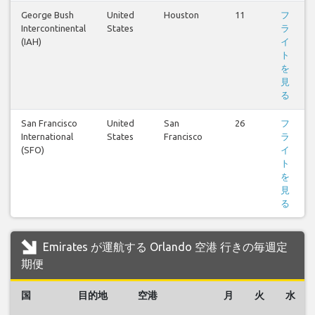
George Bush
United
Houston
11
フ
Intercontinental
States
ラ
(IAH)
イ
ト
を
見
る
San Francisco
United
San
26
フ
International
States
Francisco
ラ
(SFO)
イ
ト
を
見
る
Emirates が運航する Orlando 空港 行きの毎週定
期便
国
目的地
空港
月
火
水