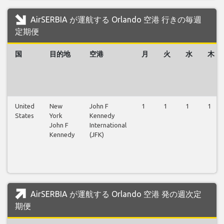
AirSERBIA が運航する Orlando 空港 行きの毎週
定期便
国
目的地
空港
月
火
水
木
United
New
John F
1
1
1
1
States
York
Kennedy
John F
International
Kennedy
(JFK)
AirSERBIA が運航する Orlando 空港 発の週次定
期便