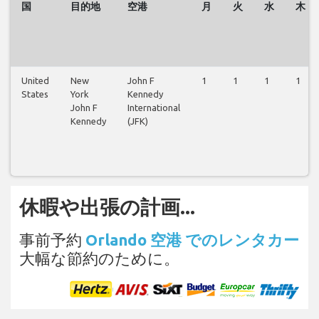
国
目的地
空港
月
火
水
木
United
New
John F
1
1
1
1
States
York
Kennedy
John F
International
Kennedy
(JFK)
休暇や出張の計画...
事前予約
Orlando 空港 でのレンタカー
大幅な節約のために。