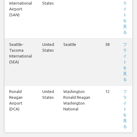
International
States
ラ
Airport
イ
(SAN)
ト
を
見
る
Seattle-
United
Seattle
38
フ
Tacoma
States
ラ
International
イ
(SEA)
ト
を
見
る
Ronald
United
Washington
12
フ
Reagan
States
Ronald Reagan
ラ
Airport
Washington
イ
(DCA)
National
ト
を
見
る