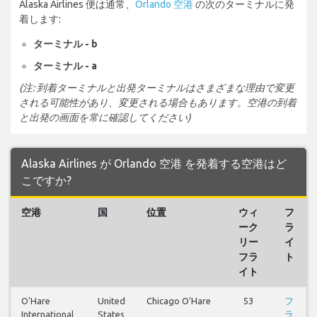
Alaska Airlines 便は通常、
Orlando 空港
の次のターミナルに発
着します:
ターミナル - b
ターミナル - a
(注: 到着ターミナルと出発ターミナルはさまざまな理由で変更
される可能性があり、変更される場合もあります。空港の到着
と出発の画面を常に確認してください)
Alaska Airlines が Orlando 空港 を発着する空港はど
こですか?
空港
国
位置
ウィ
フ
ーク
ラ
リー
イ
フラ
ト
イト
O'Hare
United
Chicago O'Hare
53
フ
International
States
ラ