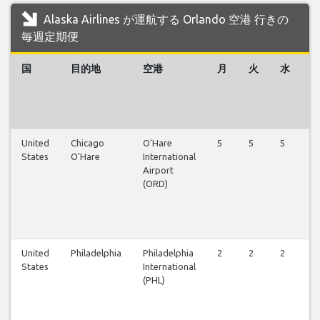
Alaska Airlines が運航する Orlando 空港 行きの
毎週定期便
国
目的地
空港
月
火
水
United
Chicago
O'Hare
5
5
5
5
States
O'Hare
International
Airport
(ORD)
United
Philadelphia
Philadelphia
2
2
2
2
States
International
(PHL)