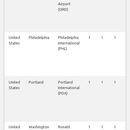
Airport
(ORD)
United
Philadelphia
Philadelphia
1
1
1
1
States
International
(PHL)
United
Portland
Portland
1
1
1
1
States
International
(PDX)
United
Washington
Ronald
1
1
1
1