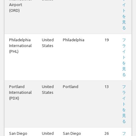
Airport
イ
(ORD)
ト
を
見
る
Philadelphia
United
Philadelphia
19
フ
International
States
ラ
(PHL)
イ
ト
を
見
る
Portland
United
Portland
13
フ
International
States
ラ
(PDX)
イ
ト
を
見
る
San Diego
United
San Diego
26
フ