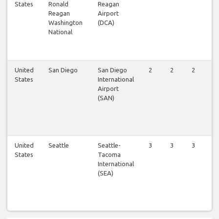
States
Ronald
Reagan
Reagan
Airport
Washington
(DCA)
National
United
San Diego
San Diego
2
2
2
2
States
International
Airport
(SAN)
United
Seattle
Seattle-
3
3
3
3
States
Tacoma
International
(SEA)