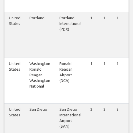
United
Portland
Portland
1
1
1
1
States
International
(PDX)
United
Washington
Ronald
1
1
1
1
States
Ronald
Reagan
Reagan
Airport
Washington
(DCA)
National
United
San Diego
San Diego
2
2
2
2
States
International
Airport
(SAN)