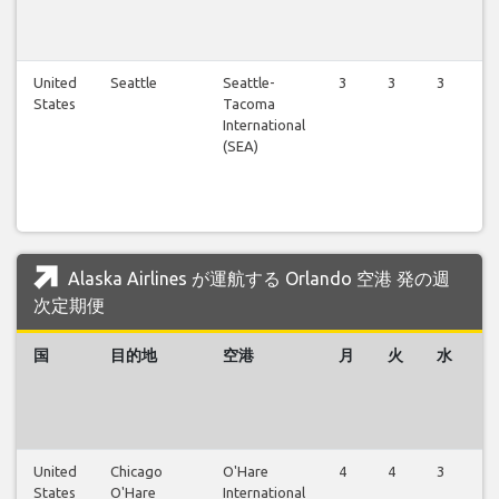
United
Seattle
Seattle-
3
3
3
3
States
Tacoma
International
(SEA)
Alaska Airlines が運航する Orlando 空港 発の週
次定期便
国
目的地
空港
月
火
水
United
Chicago
O'Hare
4
4
3
4
States
O'Hare
International