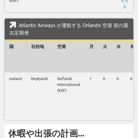
(KEF)
を見
る
Atlantic Airways が運航する Orlando 空港 発の週
次定期便
国
目的地
空港
月
火
水
木
Iceland
Reykjavik
Keflavik
1
0
0
0
International
(KEF)
休暇や出張の計画...