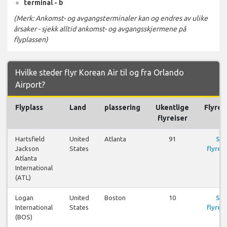
terminal - b
(Merk: Ankomst- og avgangsterminaler kan og endres av ulike
årsaker - sjekk alltid ankomst- og avgangsskjermene på
flyplassen)
Hvilke steder flyr Korean Air til og fra Orlando
Airport?
Flyplass
Land
plassering
Ukentlige
Flyrei
flyreiser
Hartsfield
United
Atlanta
91
Se
Jackson
States
flyreis
Atlanta
International
(ATL)
Logan
United
Boston
10
Se
International
States
flyreis
(BOS)