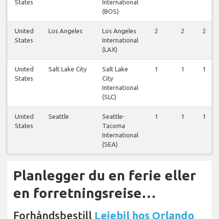
States
International
(BOS)
United
Los Angeles
Los Angeles
2
2
2
States
International
(LAX)
United
Salt Lake City
Salt Lake
1
1
1
States
City
International
(SLC)
United
Seattle
Seattle-
1
1
1
States
Tacoma
International
(SEA)
Planlegger du en ferie eller
en forretningsreise…
Forhåndsbestill
Leiebil hos Orlando