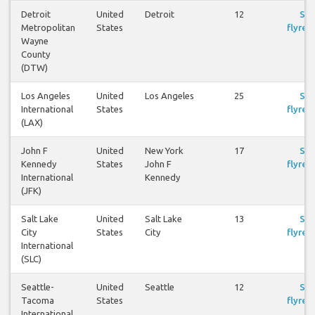
Detroit
United
Detroit
12
Se
Metropolitan
States
flyreis
Wayne
County
(DTW)
Los Angeles
United
Los Angeles
25
Se
International
States
flyreis
(LAX)
John F
United
New York
17
Se
Kennedy
States
John F
flyreis
International
Kennedy
(JFK)
Salt Lake
United
Salt Lake
13
Se
City
States
City
flyreis
International
(SLC)
Seattle-
United
Seattle
12
Se
Tacoma
States
flyreis
International