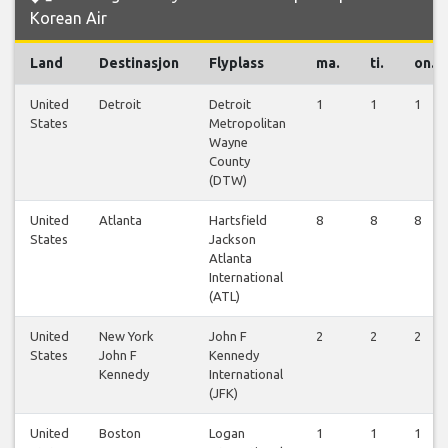
Korean Air
Land
Destinasjon
Flyplass
ma.
ti.
on.
United
Detroit
Detroit
1
1
1
States
Metropolitan
Wayne
County
(DTW)
United
Atlanta
Hartsfield
8
8
8
States
Jackson
Atlanta
International
(ATL)
United
New York
John F
2
2
2
States
John F
Kennedy
Kennedy
International
(JFK)
United
Boston
Logan
1
1
1