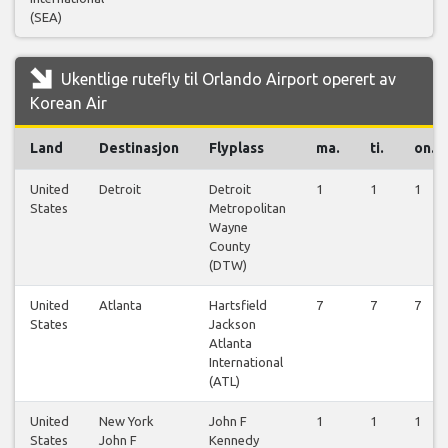
(SEA)
Ukentlige rutefly til Orlando Airport operert av
Korean Air
Land
Destinasjon
Flyplass
ma.
ti.
on.
United
Detroit
Detroit
1
1
1
States
Metropolitan
Wayne
County
(DTW)
United
Atlanta
Hartsfield
7
7
7
States
Jackson
Atlanta
International
(ATL)
United
New York
John F
1
1
1
States
John F
Kennedy