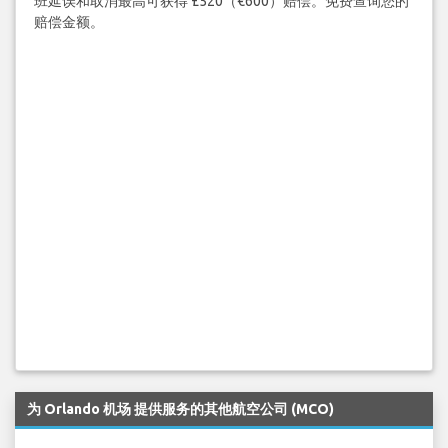
班延误和取消最高可获得 £520（€600）赔偿。免费查询您的
赔偿金额。
为 Orlando 机场 提供服务的其他航空公司 (MCO)