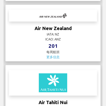
Air New Zealand
IATA: NZ
ICAO: ANZ
201
每周航班
更多信息
Air Tahiti Nui