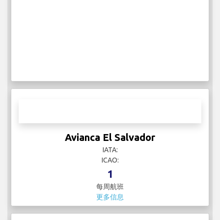
Avianca El Salvador
IATA:
ICAO:
1
每周航班