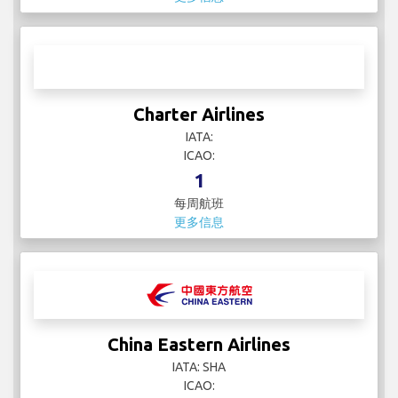
Cathay Pacific
IATA: CX
ICAO: CPA
34
每周航班
更多信息
Charter Airlines
IATA: