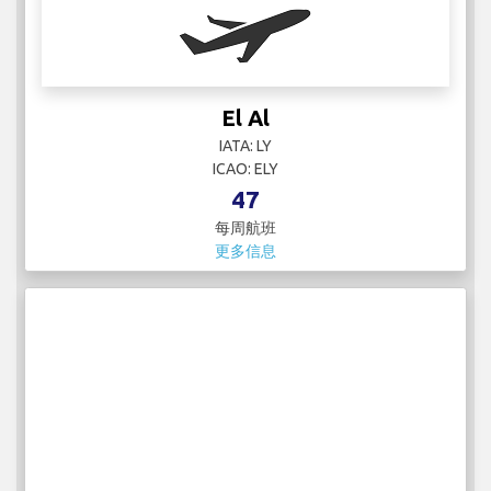
Discover Airlines
IATA:
ICAO:
19
每周航班
更多信息
El Al
IATA: LY
ICAO: ELY