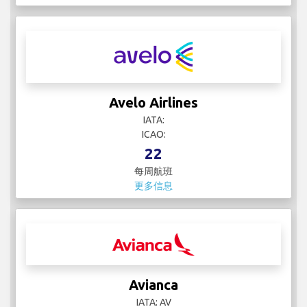
Avelo Airlines
IATA:
ICAO:
22
每周航班
更多信息
Avianca
IATA: AV