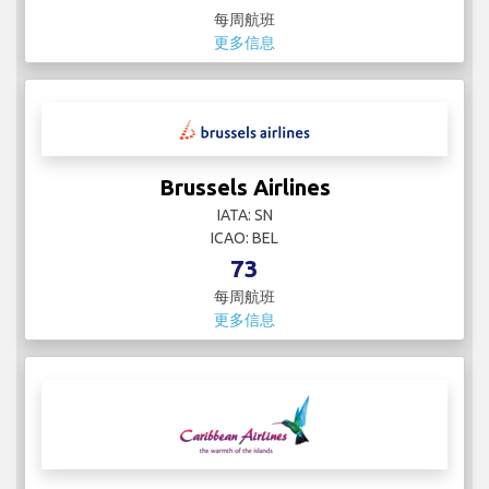
更多信息
British Airways
IATA: BA
ICAO: BAW
257
每周航班
更多信息
Brussels Airlines
IATA: SN
ICAO: BEL