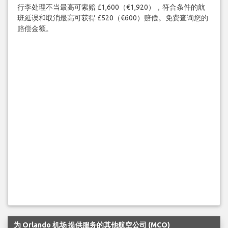
行李处理不当最高可索赔 £1,600（€1,920），符合条件的航
班延误和取消最高可获得 £520（€600）赔偿。免费查询您的
赔偿金额。
为 Orlando 机场 提供服务的其他航空公司 (MCO)