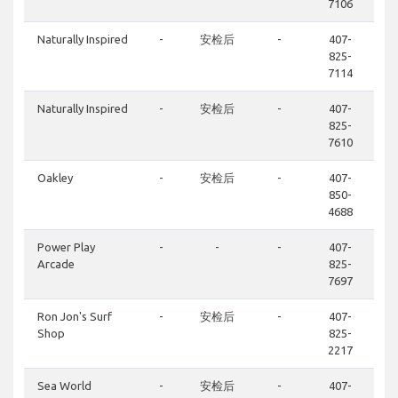
7106
Naturally Inspired
-
安检后
-
407-
825-
7114
Naturally Inspired
-
安检后
-
407-
825-
7610
Oakley
-
安检后
-
407-
850-
4688
Power Play
-
-
-
407-
Arcade
825-
7697
Ron Jon's Surf
-
安检后
-
407-
Shop
825-
2217
Sea World
-
安检后
-
407-