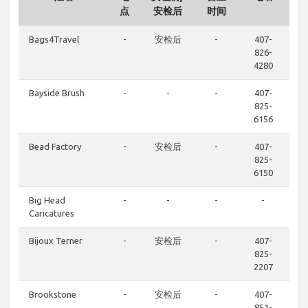
点
安检后
时间
Bags4Travel
-
安检后
-
407-
826-
4280
Bayside Brush
-
-
-
407-
825-
6156
Bead Factory
-
安检后
-
407-
825-
6150
Big Head
-
-
-
-
Caricatures
Bijoux Terner
-
安检后
-
407-
825-
2207
Brookstone
-
安检后
-
407-
851-