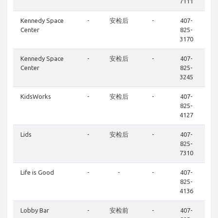
7111
Kennedy Space
-
安检后
-
407-
Center
825-
3170
Kennedy Space
-
安检后
-
407-
Center
825-
3245
KidsWorks
-
安检后
-
407-
825-
4127
Lids
-
安检后
-
407-
825-
7310
Life is Good
-
-
-
407-
825-
4136
Lobby Bar
-
安检前
-
407-