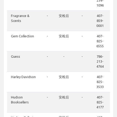
234-
1096
Fragrance &
-
安检后
-
407-
Scents
859-
0001
Gem Collection
-
安检后
-
407-
825-
6555
Guess
-
-
-
786-
213-
4764
Harley Davidson
-
安检后
-
407-
825-
3533
Hudson
-
安检后
-
407-
Booksellers
825-
4177