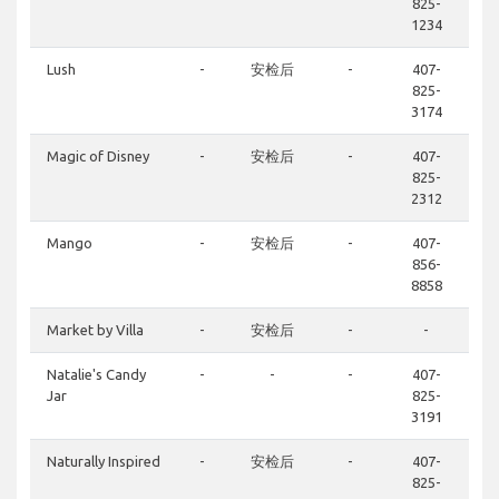
825-
1234
Lush
-
安检后
-
407-
825-
3174
Magic of Disney
-
安检后
-
407-
825-
2312
Mango
-
安检后
-
407-
856-
8858
Market by Villa
-
安检后
-
-
Natalie's Candy
-
-
-
407-
Jar
825-
3191
Naturally Inspired
-
安检后
-
407-
825-