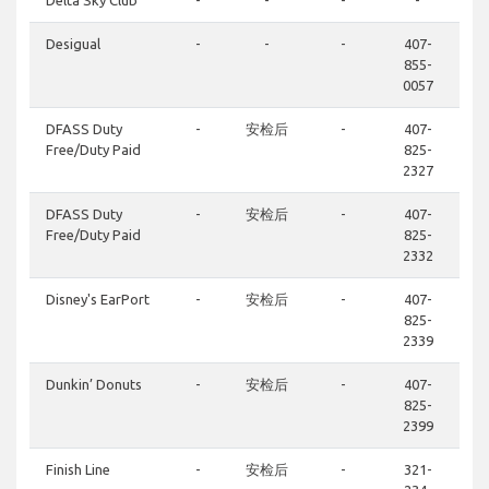
Delta Sky Club
-
-
-
-
Desigual
-
-
-
407-
855-
0057
DFASS Duty
-
安检后
-
407-
Free/Duty Paid
825-
2327
DFASS Duty
-
安检后
-
407-
Free/Duty Paid
825-
2332
Disney's EarPort
-
安检后
-
407-
825-
2339
Dunkin’ Donuts
-
安检后
-
407-
825-
2399
Finish Line
-
安检后
-
321-