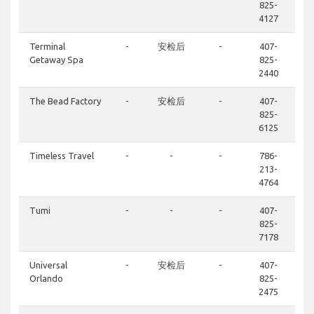
825-
4127
Terminal
-
安检后
-
407-
Getaway Spa
825-
2440
The Bead Factory
-
安检后
-
407-
825-
6125
Timeless Travel
-
-
-
786-
213-
4764
Tumi
-
-
-
407-
825-
7178
Universal
-
安检后
-
407-
Orlando
825-
2475