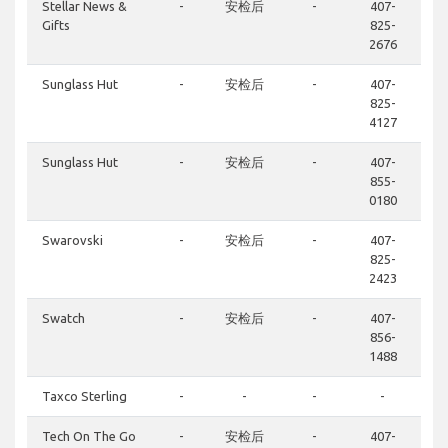
Stellar News &
-
安检后
-
407-
Gifts
825-
2676
Sunglass Hut
-
安检后
-
407-
825-
4127
Sunglass Hut
-
安检后
-
407-
855-
0180
Swarovski
-
安检后
-
407-
825-
2423
Swatch
-
安检后
-
407-
856-
1488
Taxco Sterling
-
-
-
-
Tech On The Go
-
安检后
-
407-