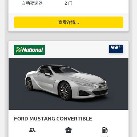
自动变速器
2 门
查看详情...
敞篷车
FORD MUSTANG CONVERTIBLE
group
business_center
local_gas_station