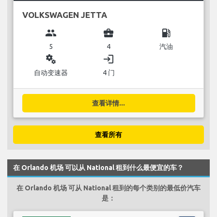
VOLKSWAGEN JETTA
group
business_center
local_gas_station
5
4
汽油
miscellaneous_services
login
自动变速器
4 门
查看详情...
查看所有
在 Orlando 机场 可以从 National 租到什么最便宜的车？
在 Orlando 机场 可从 National 租到的每个类别的最低价汽车
是：