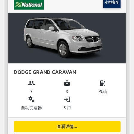
小型客车
DODGE GRAND CARAVAN
group
business_center
local_gas_station
7
3
汽油
miscellaneous_services
login
自动变速器
5 门
查看详情...