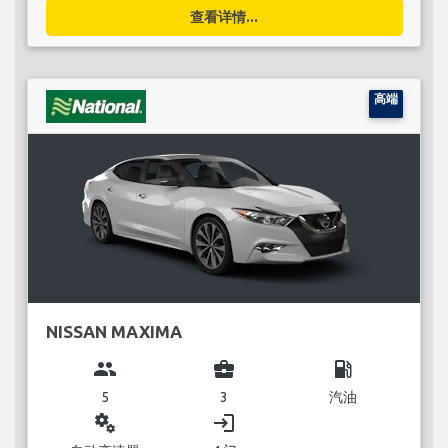
查看详情...
高端
NISSAN MAXIMA
group
business_center
local_gas_station
5
3
汽油
miscellaneous_services
login