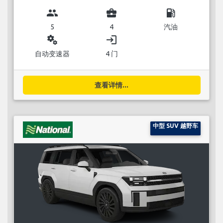
group
business_center
local_gas_station
5
4
汽油
miscellaneous_services
login
自动变速器
4 门
查看详情...
中型 SUV 越野车