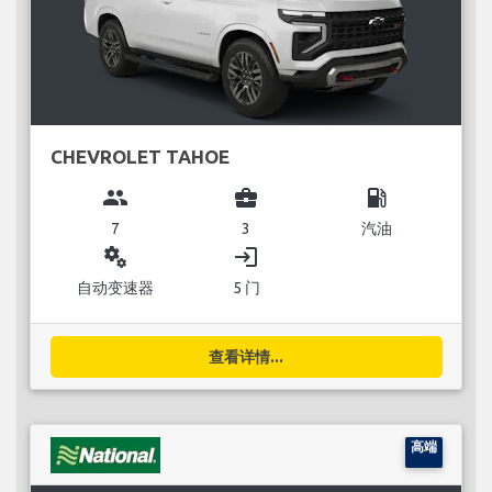
CHEVROLET TAHOE
group
business_center
local_gas_station
7
3
汽油
miscellaneous_services
login
自动变速器
5 门
查看详情...
高端