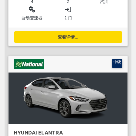
4
2
汽油
miscellaneous_services
login
自动变速器
2 门
查看详情...
中级
HYUNDAI ELANTRA