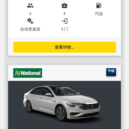
group
business_center
local_gas_station
5
3
汽油
miscellaneous_services
login
自动变速器
5 门
查看详情...
中级