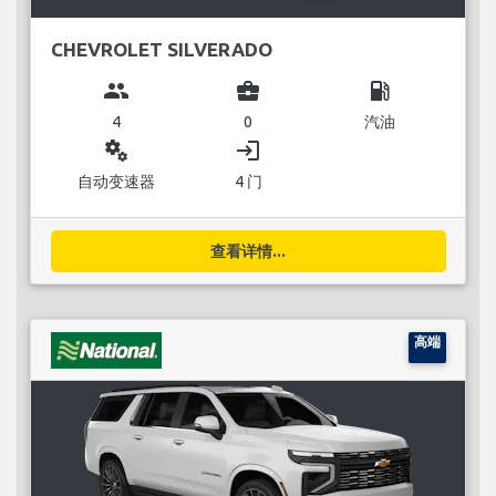
CHEVROLET SILVERADO
group
business_center
local_gas_station
4
0
汽油
miscellaneous_services
login
自动变速器
4 门
查看详情...
高端