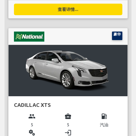
查看详情...
豪华
CADILLAC XTS
group
business_center
local_gas_station
5
5
汽油
miscellaneous_services
login