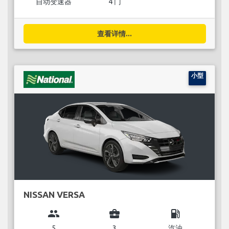
自动变速器
4 门
查看详情...
小型
NISSAN VERSA
group
business_center
local_gas_station
5
3
汽油