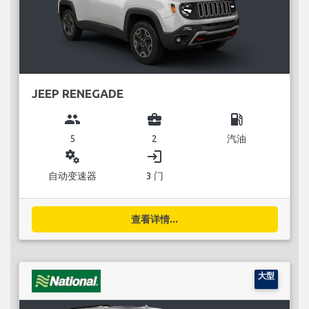
JEEP RENEGADE
group
business_center
local_gas_station
5
2
汽油
miscellaneous_services
login
自动变速器
3 门
查看详情...
大型