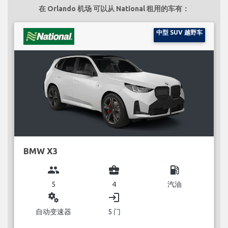
在 Orlando 机场 可以从 National 租用的车有：
中型 SUV 越野车
BMW X3
group
business_center
local_gas_station
5
4
汽油
miscellaneous_services
login
自动变速器
5 门