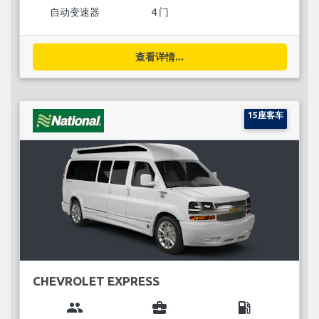
自动变速器
4 门
查看详情...
15座客车
CHEVROLET EXPRESS
group
business_center
local_gas_station