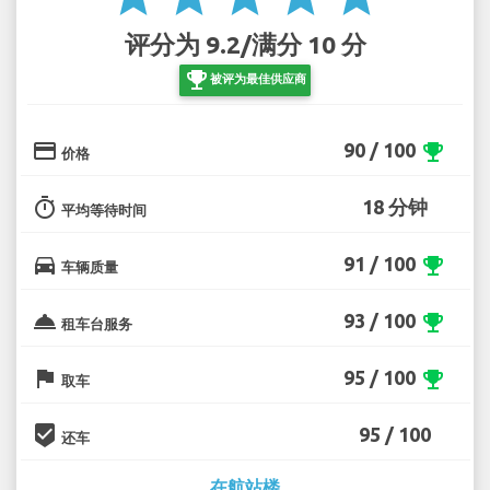
评分为 9.2/满分 10 分
emoji_events
被评为最佳供应商
credit_card
90 / 100
emoji_events
价格
timer
18 分钟
平均等待时间
directions_car
91 / 100
emoji_events
车辆质量
room_service
93 / 100
emoji_events
租车台服务
flag
95 / 100
emoji_events
取车
beenhere
95 / 100
还车
在航站楼