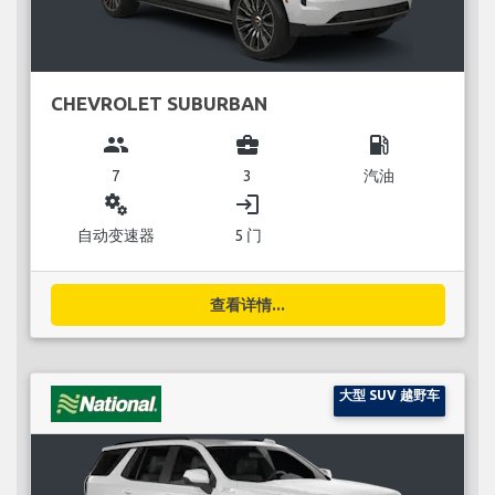
CHEVROLET SUBURBAN
group
business_center
local_gas_station
7
3
汽油
miscellaneous_services
login
自动变速器
5 门
查看详情...
大型 SUV 越野车