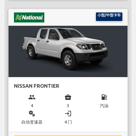
小型/中型卡车
NISSAN FRONTIER
group
business_center
local_gas_station
4
3
汽油
miscellaneous_services
login
自动变速器
4 门