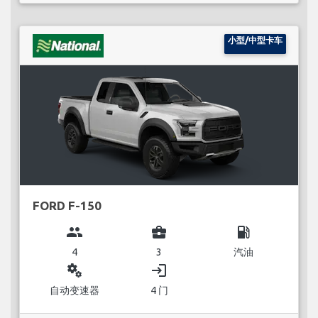
小型/中型卡车
FORD F-150
group
business_center
local_gas_station
4
3
汽油
miscellaneous_services
login
自动变速器
4 门