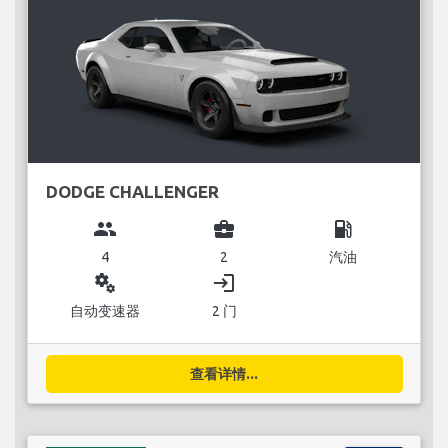
DODGE CHALLENGER
group
business_center
local_gas_station
4
2
汽油
miscellaneous_services
login
自动变速器
2 门
查看详情...