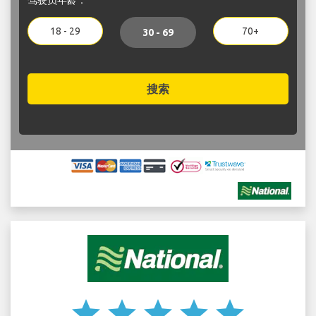
18 - 29
70+
30 - 69
搜索
star
star
star
star
star