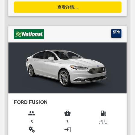
查看详情...
标准
FORD FUSION
group
business_center
local_gas_station
5
3
汽油
miscellaneous_services
login