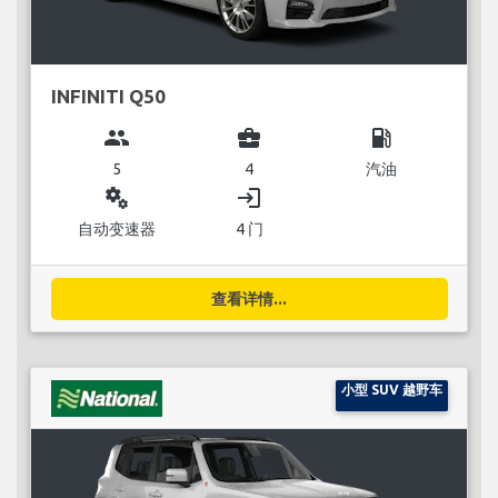
INFINITI Q50
group
business_center
local_gas_station
5
4
汽油
miscellaneous_services
login
自动变速器
4 门
查看详情...
小型 SUV 越野车