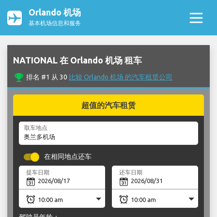
Orlando 机场
基本机场信息和服务
NATIONAL 在 Orlando 机场 租车
emoji_events
排名 #1 从 30
比较 Orlando 机场 的汽车租赁公司
超值的汽车租赁
取车地点
在相同地点还车
提车日期
还车日期
驾驶员年龄：