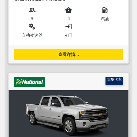
group
business_center
local_gas_station
5
4
汽油
miscellaneous_services
login
自动变速器
4 门
查看详情...
大型卡车