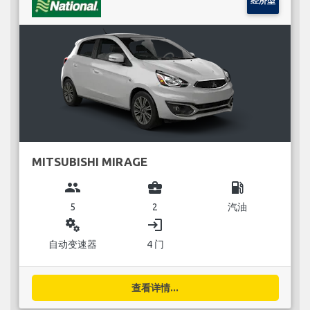
经济型
MITSUBISHI MIRAGE
group
business_center
local_gas_station
5
2
汽油
miscellaneous_services
login
自动变速器
4 门
查看详情...