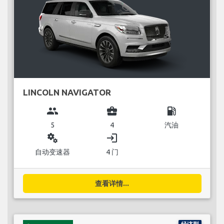
LINCOLN NAVIGATOR
group
business_center
local_gas_station
5
4
汽油
miscellaneous_services
login
自动变速器
4 门
查看详情...