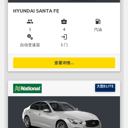
HYUNDAI SANTA FE
group
business_center
local_gas_station
5
4
汽油
miscellaneous_services
login
自动变速器
5 门
查看详情...
大型ELITE