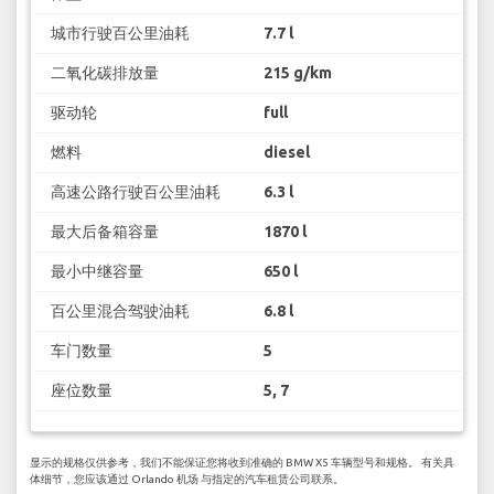
城市行驶百公里油耗
7.7 l
二氧化碳排放量
215 g/km
驱动轮
full
燃料
diesel
高速公路行驶百公里油耗
6.3 l
最大后备箱容量
1870 l
最小中继容量
650 l
百公里混合驾驶油耗
6.8 l
车门数量
5
座位数量
5, 7
显示的规格仅供参考，我们不能保证您将收到准确的 BMW X5 车辆型号和规格。 有关具
体细节，您应该通过 Orlando 机场 与指定的汽车租赁公司联系。