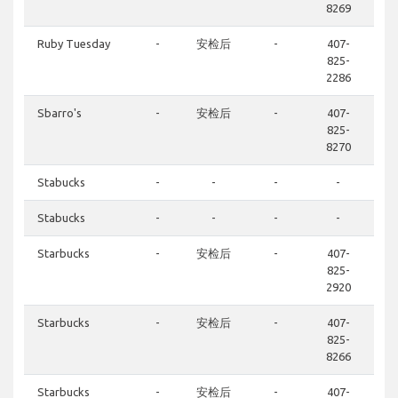
8269
Ruby Tuesday
-
安检后
-
407-
825-
2286
Sbarro's
-
安检后
-
407-
825-
8270
Stabucks
-
-
-
-
Stabucks
-
-
-
-
Starbucks
-
安检后
-
407-
825-
2920
Starbucks
-
安检后
-
407-
825-
8266
Starbucks
-
安检后
-
407-