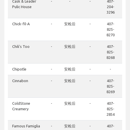
Cask & Leader
-
-
-
407-
Pulic House
204-
3296
Chick-fil-A
-
安检后
-
407-
825-
8270
Chili's Too
-
安检后
-
407-
825-
8268
Chipotle
-
安检后
-
-
Cinnabon
-
安检后
-
407-
825-
8269
ColdStone
-
安检后
-
407-
Creamery
825-
2854
Famous Famiglia
-
安检后
-
407-