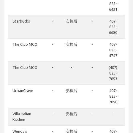
825-
6431
Starbucks
-
安检后
-
407-
825-
6680
The Club MCO
-
安检后
-
407-
825-
4747
The Club MCO
-
-
-
(407)
825-
7853
UrbanCrave
-
安检后
-
407-
825-
7850
Villa Italian
-
安检后
-
-
Kitchen
Wendy's
-
安检后
-
407-