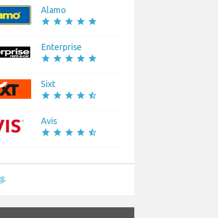
Alamo
star
star
star
star
star
Enterprise
star
star
star
star
star
Sixt
star
star
star
star
star_half
Avis
star
star
star
star
star_half
多