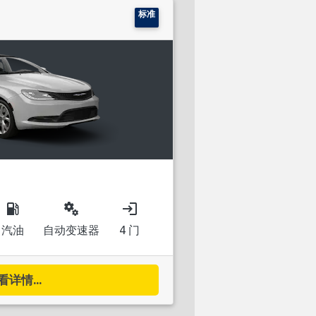
标准
local_gas_station
miscellaneous_services
login
汽油
自动变速器
4 门
看详情...