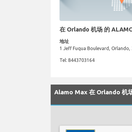
在 Orlando 机场 的 AL
地址
1 Jeff Fuqua Boulevard, Orlando, 
Tel: 8443703164
Alamo Max 在 Orland