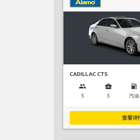
CADILLAC CTS
group
business_center
local_gas_station
5
5
汽油
查看详情.