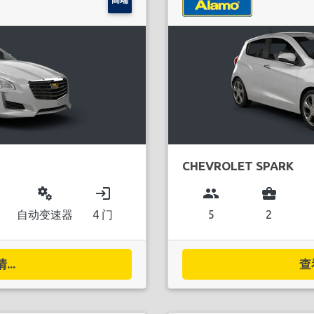
CHEVROLET SPARK
miscellaneous_services
login
group
business_center
自动变速器
4 门
5
2
..
查