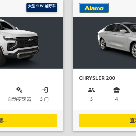
大型 SUV 越野车
CHRYSLER 200
miscellaneous_services
login
group
business_center
自动变速器
5 门
5
4
..
查