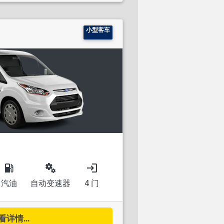
小型客车
local_gas_station
miscellaneous_services
login
汽油
自动变速器
4 门
看详情...