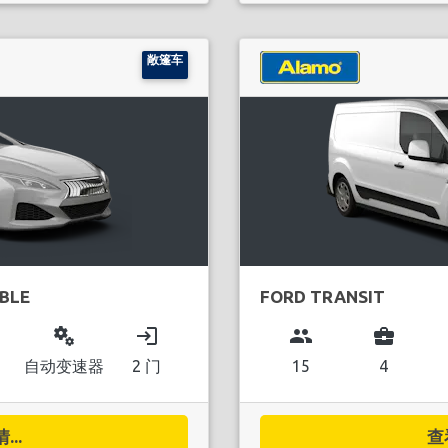
敞篷车
BLE
FORD TRANSIT
miscellaneous_services
login
group
business_center
自动变速器
2 门
15
4
..
查