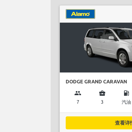
DODGE GRAND CARAVAN
group
business_center
local_gas_station
7
3
汽油
查看详情.