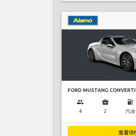
FORD MUSTANG CONVERTI
group
business_center
local_gas_station
4
2
汽油
查看详情.