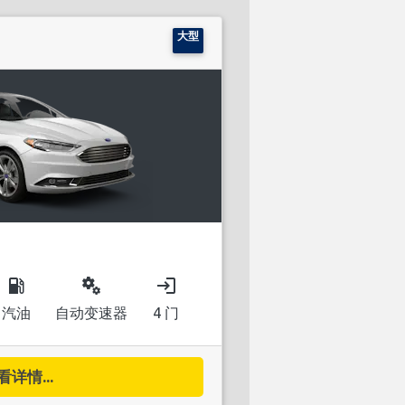
大型
local_gas_station
miscellaneous_services
login
汽油
自动变速器
4 门
看详情...