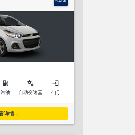
local_gas_station
miscellaneous_services
login
汽油
自动变速器
4 门
看详情...