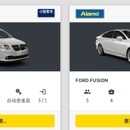
小型客车
FORD FUSION
miscellaneous_services
login
group
business_center
自动变速器
5 门
5
4
..
查