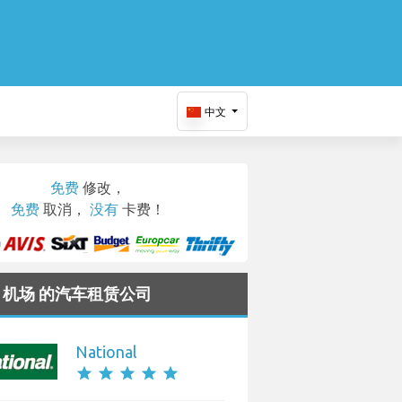
中文
免费
修改，
免费
取消，
没有
卡费！
do 机场 的汽车租赁公司
National
star
star
star
star
star