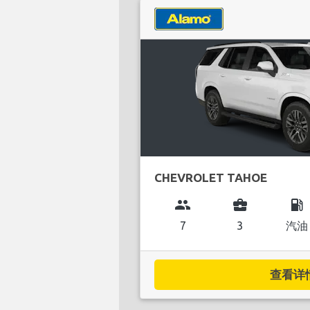
CHEVROLET TAHOE
group
business_center
local_gas_station
7
3
汽油
查看详情.