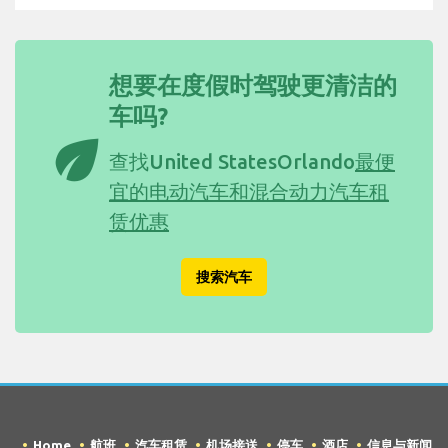
想要在度假时驾驶更清洁的
车吗?
eco
查找United StatesOrlando
最便
宜的电动汽车和混合动力汽车租
赁优惠
搜索汽车
Home
航班
汽车租赁
机场接送
停车
酒店
信息与新闻