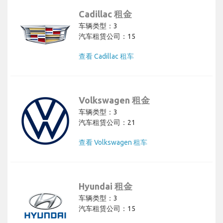
Cadillac 租金
车辆类型：3
汽车租赁公司：15
查看 Cadillac 租车
Volkswagen 租金
车辆类型：3
汽车租赁公司：21
查看 Volkswagen 租车
Hyundai 租金
车辆类型：3
汽车租赁公司：15