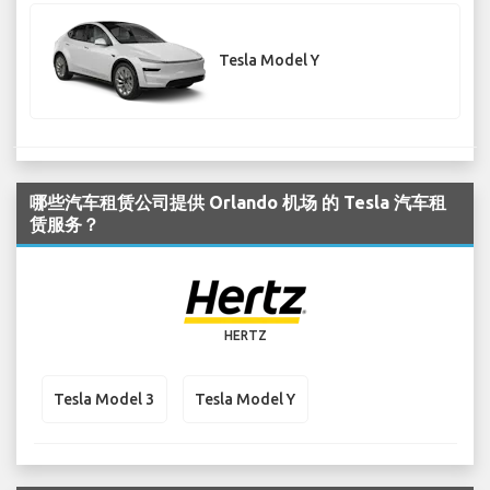
Tesla Model Y
哪些汽车租赁公司提供 Orlando 机场 的 Tesla 汽车租
赁服务？
HERTZ
Tesla Model 3
Tesla Model Y