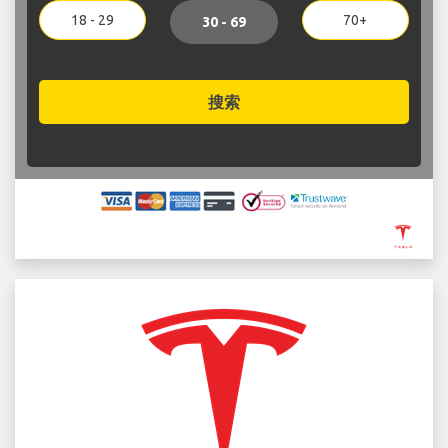
18 - 29
70+
30 - 69
搜索