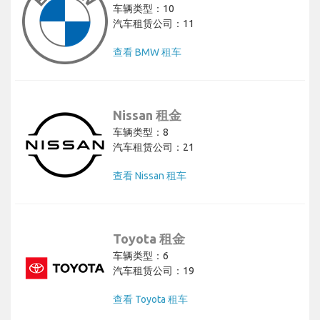
车辆类型：10
汽车租赁公司：11
查看 BMW 租车
Nissan 租金
车辆类型：8
汽车租赁公司：21
查看 Nissan 租车
Toyota 租金
车辆类型：6
汽车租赁公司：19
查看 Toyota 租车