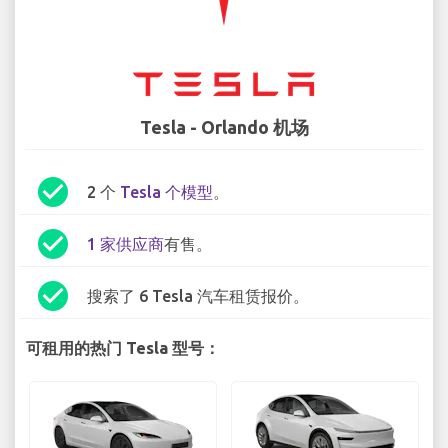
Tesla - Orlando 机场
check_circle
2 个
Tesla 个模型
。
check_circle
1 家供应商
有售。
check_circle
搜索了 6 Tesla 汽车租赁报价。
可租用的热门 Tesla 型号：