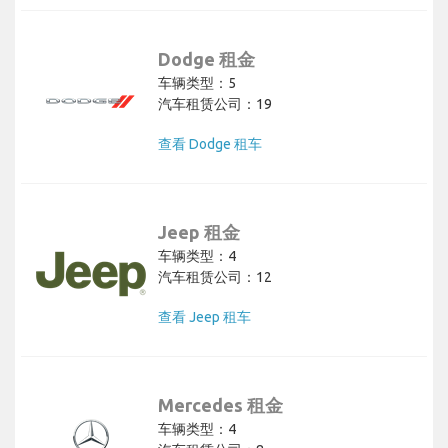
Dodge 租金
车辆类型：5
汽车租赁公司：19
查看 Dodge 租车
Jeep 租金
车辆类型：4
汽车租赁公司：12
查看 Jeep 租车
Mercedes 租金
车辆类型：4