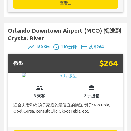
查看...
Orlando Downtown Airport (MCO) 接送到
Crystal River
timeline
schedule
payment
180 KM
110 分钟.
从 $264
$264
微型
group
business_center
3 乘客
2 手提箱
适合夫妻和有孩子家庭的最便宜的接送 例子: VW Polo,
Opel Corsa, Renault Clio, Skoda Fabia, etc.