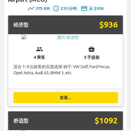
timeline
schedule
payment
375 KM
210 分钟.
从 $936
$936
经济型
group
business_center
4 乘客
3 手提箱
适合 1-4 位旅客的实惠选择 例子: VW Golf, Ford Focus,
Opel Astra, Audi A3, BMW 3, etc.
查看...
$1092
舒适型