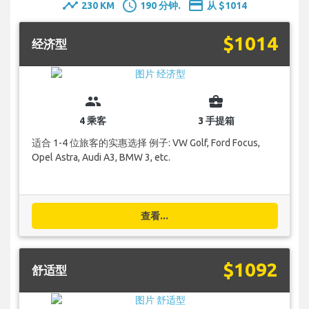
timeline
schedule
payment
230 KM
190 分钟.
从 $1014
$1014
经济型
group
business_center
4 乘客
3 手提箱
适合 1-4 位旅客的实惠选择 例子: VW Golf, Ford Focus,
Opel Astra, Audi A3, BMW 3, etc.
查看...
$1092
舒适型