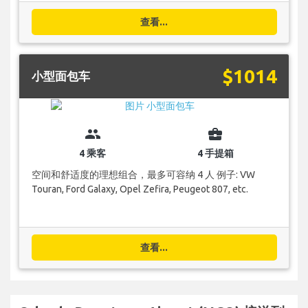
查看...
$1014
小型面包车
group
business_center
4 乘客
4 手提箱
空间和舒适度的理想组合，最多可容纳 4 人 例子: VW
Touran, Ford Galaxy, Opel Zefira, Peugeot 807, etc.
查看...