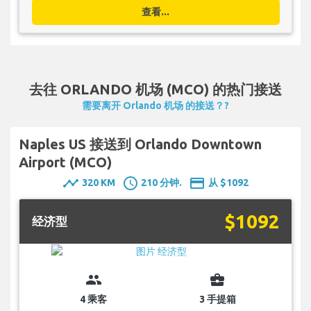
查看...
去往 ORLANDO 机场 (MCO) 的热门接送
需要离开 Orlando 机场 的接送？?
Naples US 接送到 Orlando Downtown
Airport (MCO)
timeline
schedule
payment
320 KM
210 分钟.
从 $1092
$1092
经济型
group
business_center
4 乘客
3 手提箱