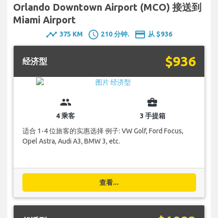
Orlando Downtown Airport (MCO) 接送到
Miami Airport
timeline
schedule
payment
375 KM
210 分钟.
从 $936
$936
经济型
group
business_center
4 乘客
3 手提箱
适合 1-4 位旅客的实惠选择 例子: VW Golf, Ford Focus,
Opel Astra, Audi A3, BMW 3, etc.
查看...