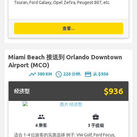
Touran, Ford Galaxy, Opel Zefira, Peugeot 807, etc.
查看...
Miami Beach 接送到 Orlando Downtown
Airport (MCO)
timeline
schedule
payment
380 KM
220 分钟.
从 $936
$936
经济型
group
business_center
4 乘客
3 手提箱
适合 1-4 位旅客的实惠选择 例子: VW Golf, Ford Focus,