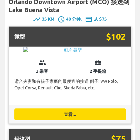
Orlando Downtown Airport (MCO) 接送到
Lake Buena Vista
timeline
schedule
payment
35 KM
40 分钟.
从 $75
$102
微型
group
business_center
3 乘客
2 手提箱
适合夫妻和有孩子家庭的最便宜的接送 例子: VW Polo,
Opel Corsa, Renault Clio, Skoda Fabia, etc.
查看...
$75
经济型