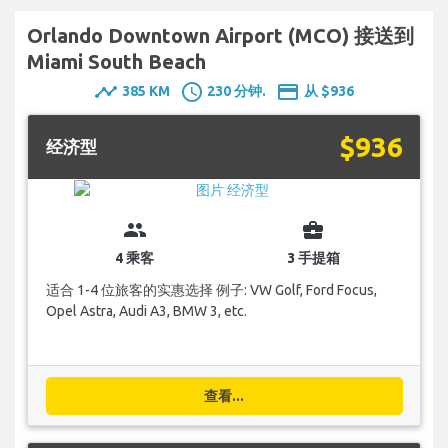
Orlando Downtown Airport (MCO) 接送到
Miami South Beach
timeline
schedule
payment
385 KM
230 分钟.
从 $936
$936
经济型
group
business_center
4 乘客
3 手提箱
适合 1-4 位旅客的实惠选择 例子: VW Golf, Ford Focus,
Opel Astra, Audi A3, BMW 3, etc.
查看...