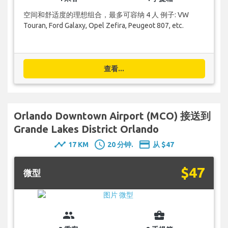
空间和舒适度的理想组合，最多可容纳 4 人 例子: VW
Touran, Ford Galaxy, Opel Zefira, Peugeot 807, etc.
查看...
Orlando Downtown Airport (MCO) 接送到
Grande Lakes District Orlando
timeline
schedule
payment
17 KM
20 分钟.
从 $47
$47
微型
group
business_center