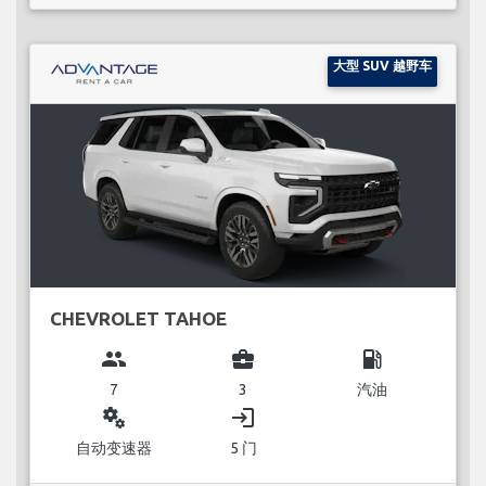
大型 SUV 越野车
CHEVROLET TAHOE
group
business_center
local_gas_station
7
3
汽油
miscellaneous_services
login
自动变速器
5 门