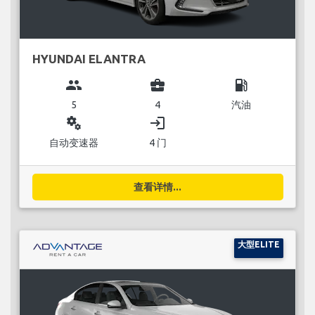
HYUNDAI ELANTRA
group
business_center
local_gas_station
5
4
汽油
miscellaneous_services
login
自动变速器
4 门
查看详情...
大型ELITE