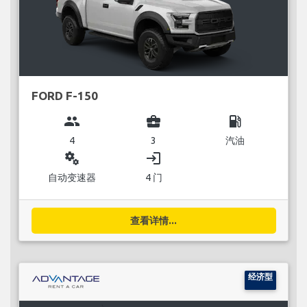
FORD F-150
group
business_center
local_gas_station
4
3
汽油
miscellaneous_services
login
自动变速器
4 门
查看详情...
经济型