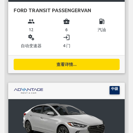
FORD TRANSIT PASSENGERVAN
group
business_center
local_gas_station
12
6
汽油
miscellaneous_services
login
自动变速器
4 门
查看详情...
中级