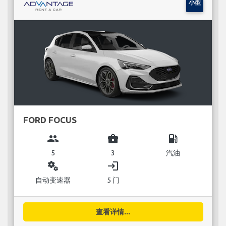
小型
FORD FOCUS
group
business_center
local_gas_station
5
3
汽油
miscellaneous_services
login
自动变速器
5 门
查看详情...