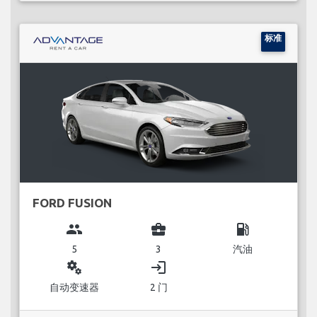
标准
FORD FUSION
group
business_center
local_gas_station
5
3
汽油
miscellaneous_services
login
自动变速器
2 门