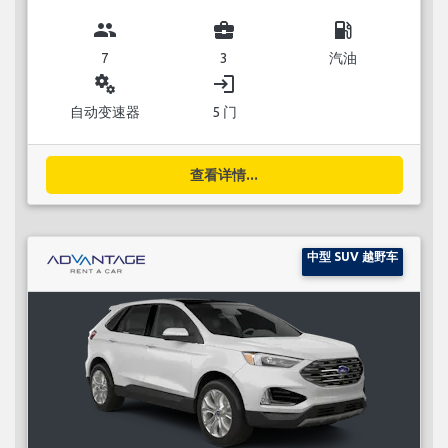
group
business_center
local_gas_station
7
3
汽油
miscellaneous_services
login
自动变速器
5 门
查看详情...
中型 SUV 越野车