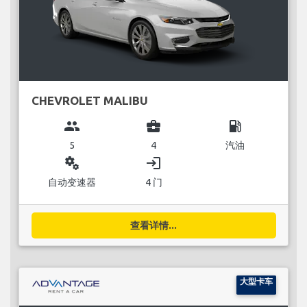
CHEVROLET MALIBU
group
business_center
local_gas_station
5
4
汽油
miscellaneous_services
login
自动变速器
4 门
查看详情...
大型卡车