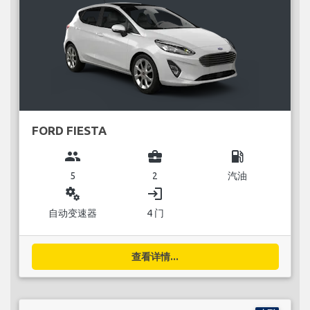
FORD FIESTA
group
business_center
local_gas_station
5
2
汽油
miscellaneous_services
login
自动变速器
4 门
查看详情...