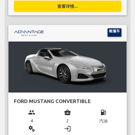
查看详情...
敞篷车
FORD MUSTANG CONVERTIBLE
group
business_center
local_gas_station
4
2
汽油
miscellaneous_services
login