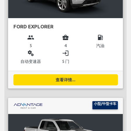
FORD EXPLORER
group
business_center
local_gas_station
5
4
汽油
miscellaneous_services
login
自动变速器
5 门
查看详情...
小型/中型卡车