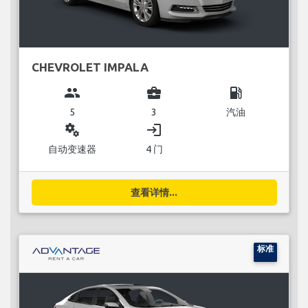
CHEVROLET IMPALA
group
business_center
local_gas_station
5
3
汽油
miscellaneous_services
login
自动变速器
4 门
查看详情...
标准