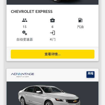
CHEVROLET EXPRESS
group
business_center
local_gas_station
15
6
汽油
miscellaneous_services
login
自动变速器
4 门
查看详情...
高端