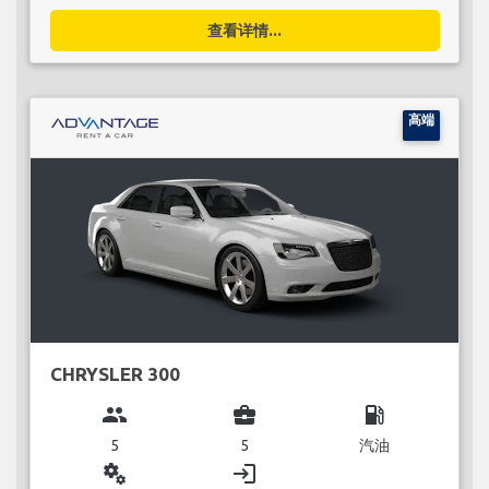
查看详情...
高端
CHRYSLER 300
group
business_center
local_gas_station
5
5
汽油
miscellaneous_services
login