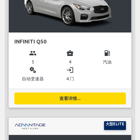
INFINITI Q50
group
business_center
local_gas_station
5
4
汽油
miscellaneous_services
login
自动变速器
4 门
查看详情...
大型ELITE