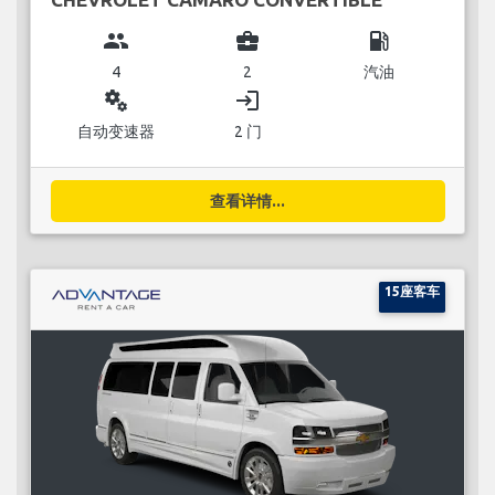
group
business_center
local_gas_station
4
2
汽油
miscellaneous_services
login
自动变速器
2 门
查看详情...
15座客车