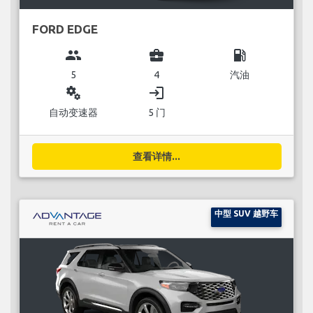
FORD EDGE
group
business_center
local_gas_station
5
4
汽油
miscellaneous_services
login
自动变速器
5 门
查看详情...
中型 SUV 越野车