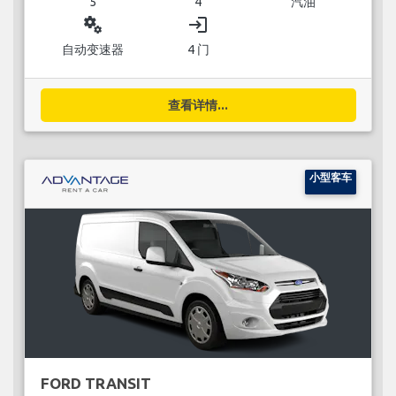
5
4
汽油
miscellaneous_services
login
自动变速器
4 门
查看详情...
小型客车
FORD TRANSIT