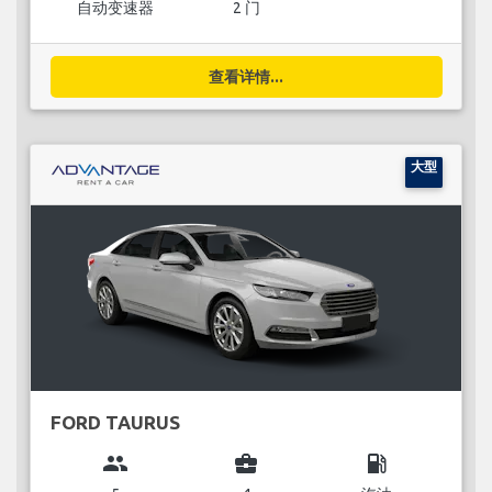
自动变速器
2 门
查看详情...
大型
FORD TAURUS
group
business_center
local_gas_station