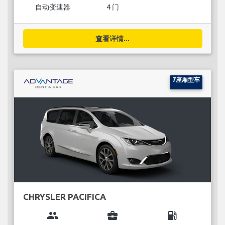
自动变速器
4 门
查看详情...
7座厢型车
CHRYSLER PACIFICA
group
business_center
local_gas_station