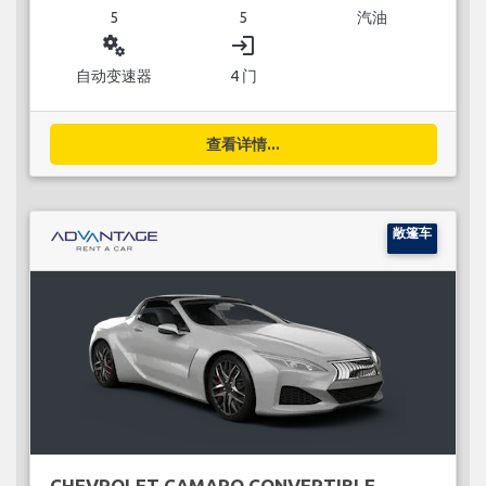
5
5
汽油
miscellaneous_services
login
自动变速器
4 门
查看详情...
敞篷车
CHEVROLET CAMARO CONVERTIBLE