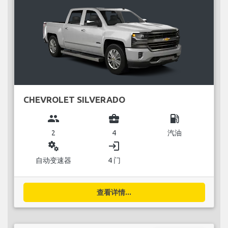
CHEVROLET SILVERADO
group
business_center
local_gas_station
2
4
汽油
miscellaneous_services
login
自动变速器
4 门
查看详情...