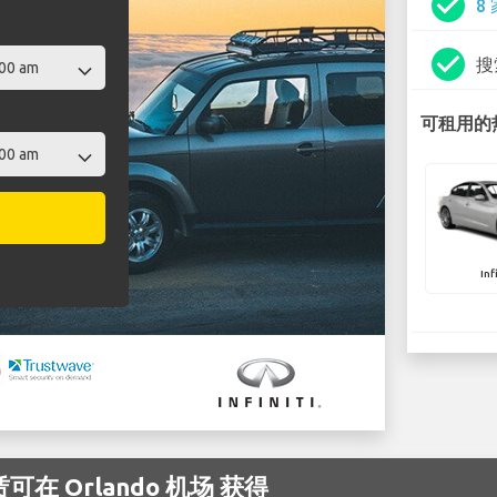
check_circle
8
check_circle
搜
可租用的热门
Inf
赁可在 Orlando 机场 获得