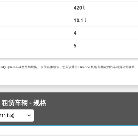
420 l
10.1 l
4
5
ity QX60 车辆型号和规格。 有关具体细节，您应该通过 Orlando 机场 与指定的汽车租赁公司联系。
Q50 租赁车辆 - 规格