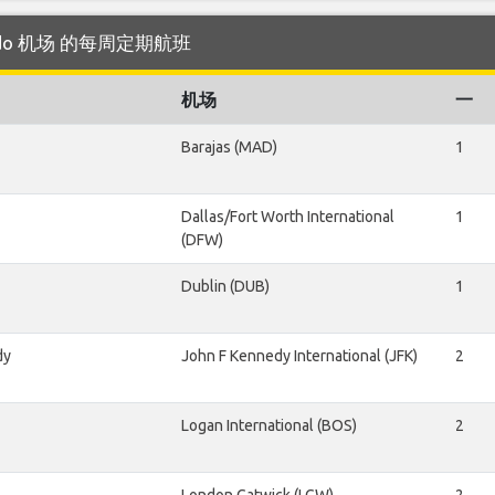
rlando 机场 的每周定期航班
机场
一
Barajas (MAD)
1
Dallas/Fort Worth International
1
(DFW)
Dublin (DUB)
1
dy
John F Kennedy International (JFK)
2
Logan International (BOS)
2