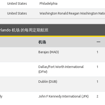
United States
Philadelphia
United States
Washington Ronald Reagan Washington Nati
往 Orlando 机场 的每周定期航班
机场
一
Barajas (MAD)
1
Dallas/Fort Worth International
1
(DFW)
Dublin (DUB)
1
dy
John F Kennedy International (JFK)
2