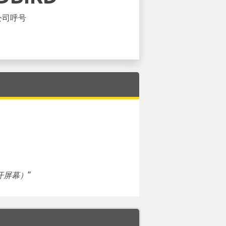
公司呼号
开屏幕）
”