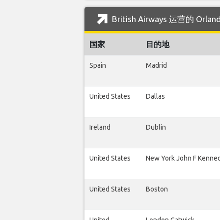
British Airways 运营的 O
国家
目的地
Spain
Madrid
United States
Dallas
Ireland
Dublin
United States
New York John F Kenne
United States
Boston