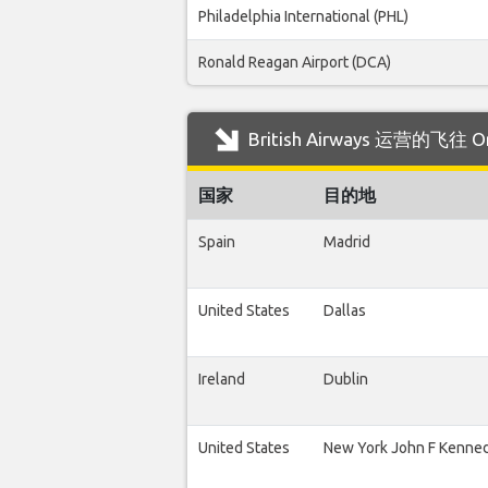
Philadelphia International (PHL)
Ronald Reagan Airport (DCA)
British Airways 运营的飞
国家
目的地
Spain
Madrid
United States
Dallas
Ireland
Dublin
United States
New York John F Kenne