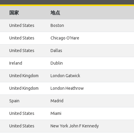
国家
地点
United States
Boston
United States
Chicago O'Hare
United States
Dallas
Ireland
Dublin
United Kingdom
London Gatwick
United Kingdom
London Heathrow
Spain
Madrid
United States
Miami
United States
New York John F Kennedy