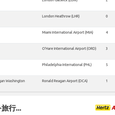
London Gatwick (LGW)
2
London Heathrow (LHR)
0
Miami International Airport (MIA)
4
O'Hare International Airport (ORD)
3
Philadelphia International (PHL)
5
gan Washington
Ronald Reagan Airport (DCA)
1
行...