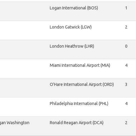
Logan International (BOS)
1
London Gatwick (LGW)
2
London Heathrow (LHR)
0
Miami International Airport (MIA)
4
O'Hare International Airport (ORD)
3
Philadelphia International (PHL)
4
gan Washington
Ronald Reagan Airport (DCA)
2