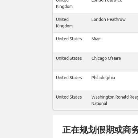
United
London Gatwick
Kingdom
United
London Heathrow
Kingdom
United States
Miami
United States
Chicago O'Hare
United States
Philadelphia
United States
Washington Ronald Rea
National
正在规划假期或商务旅