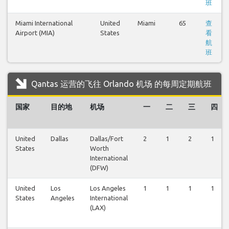
班
Miami International
United
Miami
65
查
Airport (MIA)
States
看
航
班
Qantas 运营的飞往 Orlando 机场 的每周定期航班
国家
目的地
机场
一
二
三
四
United
Dallas
Dallas/Fort
2
1
2
1
States
Worth
International
(DFW)
United
Los
Los Angeles
1
1
1
1
States
Angeles
International
(LAX)