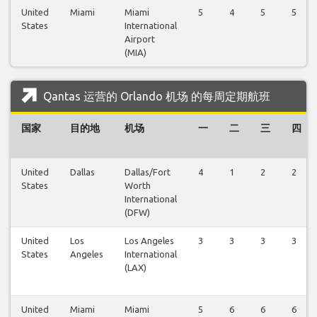
United
Miami
Miami
5
4
5
5
States
International
Airport
(MIA)
Qantas 运营的 Orlando 机场 的每周定期航班
国家
目的地
机场
一
二
三
四
United
Dallas
Dallas/Fort
4
1
2
2
States
Worth
International
(DFW)
United
Los
Los Angeles
3
3
3
3
States
Angeles
International
(LAX)
United
Miami
Miami
5
6
6
6