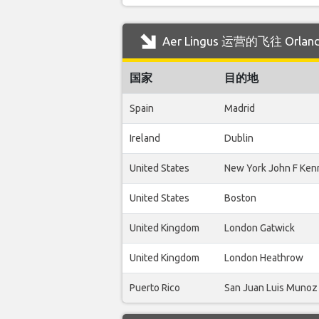
Aer Lingus 运营的飞往 Or
国家
目的地
Spain
Madrid
Ireland
Dublin
United States
New York John F Ken
United States
Boston
United Kingdom
London Gatwick
United Kingdom
London Heathrow
Puerto Rico
San Juan Luis Munoz