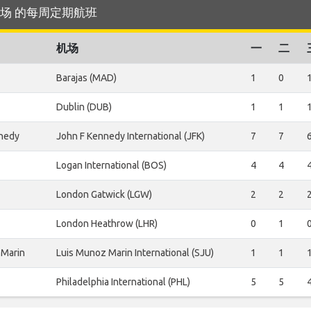
do 机场 的每周定期航班
机场
一
二
Barajas (MAD)
1
0
Dublin (DUB)
1
1
nedy
John F Kennedy International (JFK)
7
7
Logan International (BOS)
4
4
London Gatwick (LGW)
2
2
London Heathrow (LHR)
0
1
 Marin
Luis Munoz Marin International (SJU)
1
1
Philadelphia International (PHL)
5
5