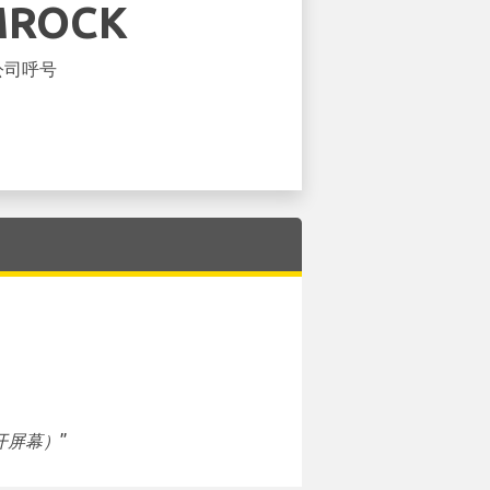
MROCK
公司呼号
开屏幕）
”