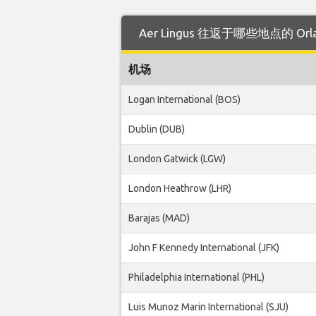
Aer Lingus 往返于哪些地点的 Or
机场
Logan International (BOS)
Dublin (DUB)
London Gatwick (LGW)
London Heathrow (LHR)
Barajas (MAD)
John F Kennedy International (JFK)
Philadelphia International (PHL)
Luis Munoz Marin International (SJU)