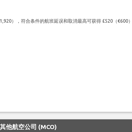
（€1,920），符合条件的航班延误和取消最高可获得 £520（€6
的其他航空公司 (MCO)