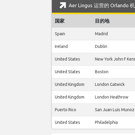
Aer Lingus 运营的 Orlan
国家
目的地
Spain
Madrid
Ireland
Dublin
United States
New York John F Ken
United States
Boston
United Kingdom
London Gatwick
United Kingdom
London Heathrow
Puerto Rico
San Juan Luis Munoz
United States
Philadelphia