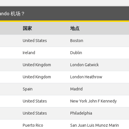
lando 机场？
国家
地点
United States
Boston
Ireland
Dublin
United Kingdom
London Gatwick
United Kingdom
London Heathrow
Spain
Madrid
United States
New York John F Kennedy
United States
Philadelphia
Puerto Rico
San Juan Luis Munoz Marin