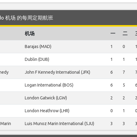
lando 机场 的每周定期航班
机场
一
二
Barajas (MAD)
1
0
Dublin (DUB)
1
1
nedy
John F Kennedy International (JFK)
6
7
Logan International (BOS)
6
5
London Gatwick (LGW)
2
2
London Heathrow (LHR)
0
1
 Marin
Luis Munoz Marin International (SJU)
3
3