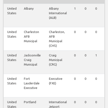
United
Albany
Albany
1
0
0
0
States
International
(ALB)
United
Charleston
Charleston,
0
0
0
0
States
AFB
AFB
Municipal
Municipal
(CHS)
United
Jacksonville
Craig
0
0
1
0
States
Craig
Municipal
Municipal
(CRG)
United
Fort
Executive
0
0
0
1
States
Lauderdale
(FXE)
Executive
United
Portland
International
0
0
0
0
States
Jetport