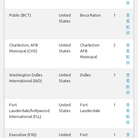
班
Public (BCT)
United
Boca Raton
1
查
States
看
航
班
Charleston, AFB
United
Charleston
2
查
Municipal (CHS)
States
AFB
看
Municipal
航
班
Washington Dulles
United
Dulles
1
查
International (IAD)
States
看
航
班
Fort
United
Fort
1
查
Lauderdale/hollywood
States
Lauderdale
看
International (FLL)
航
班
Executive (FXE)
United
Fort
1
查