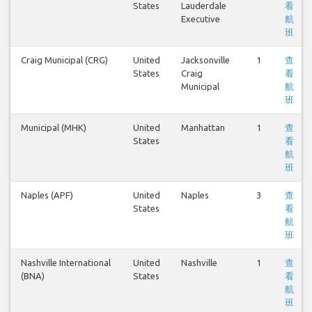
States
Lauderdale
看
Executive
航
班
Craig Municipal (CRG)
United
Jacksonville
1
查
States
Craig
看
Municipal
航
班
Municipal (MHK)
United
Manhattan
1
查
States
看
航
班
Naples (APF)
United
Naples
3
查
States
看
航
班
Nashville International
United
Nashville
1
查
(BNA)
States
看
航
班