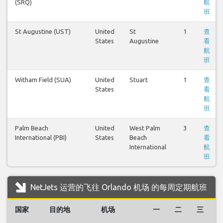
(SRQ)
航
班
St Augustine (UST)
United
St
1
查
States
Augustine
看
航
班
Witham Field (SUA)
United
Stuart
1
查
States
看
航
班
Palm Beach
United
West Palm
3
查
International (PBI)
States
Beach
看
International
航
班
NetJets 运营的飞往 Orlando 机场 的每周定期航班
国家
目的地
机场
一
二
三