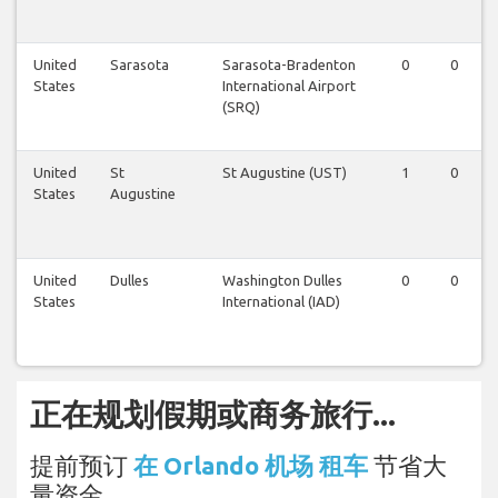
United
Sarasota
Sarasota-Bradenton
0
0
States
International Airport
(SRQ)
United
St
St Augustine (UST)
1
0
States
Augustine
United
Dulles
Washington Dulles
0
0
States
International (IAD)
正在规划假期或商务旅行...
提前预订
在 Orlando 机场 租车
节省大
量资金。