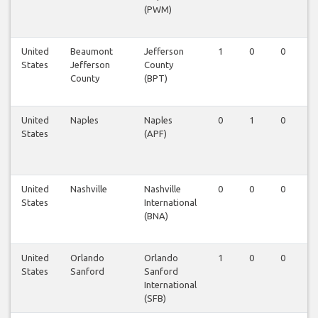
(PWM)
United
Beaumont
Jefferson
1
0
0
0
States
Jefferson
County
County
(BPT)
United
Naples
Naples
0
1
0
0
States
(APF)
United
Nashville
Nashville
0
0
0
1
States
International
(BNA)
United
Orlando
Orlando
1
0
0
0
States
Sanford
Sanford
International
(SFB)