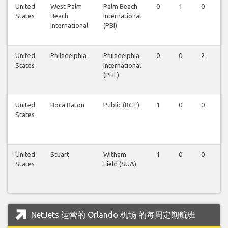
United
West Palm
Palm Beach
0
1
0
0
States
Beach
International
International
(PBI)
United
Philadelphia
Philadelphia
0
0
2
0
States
International
(PHL)
United
Boca Raton
Public (BCT)
1
0
0
0
States
United
Stuart
Witham
1
0
0
0
States
Field (SUA)
NetJets 运营的 Orlando 机场 的每周定期航班