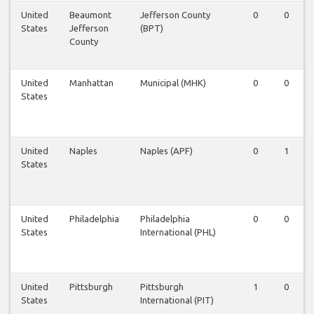
United
Beaumont
Jefferson County
0
0
States
Jefferson
(BPT)
County
United
Manhattan
Municipal (MHK)
0
0
States
United
Naples
Naples (APF)
0
1
States
United
Philadelphia
Philadelphia
0
0
States
International (PHL)
United
Pittsburgh
Pittsburgh
1
0
States
International (PIT)