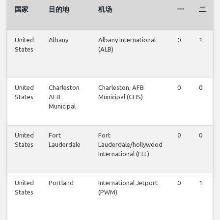
国家
目的地
机场
一
二
United
Albany
Albany International
0
1
States
(ALB)
United
Charleston
Charleston, AFB
0
0
States
AFB
Municipal (CHS)
Municipal
United
Fort
Fort
0
0
States
Lauderdale
Lauderdale/hollywood
International (FLL)
United
Portland
International Jetport
0
1
States
(PWM)