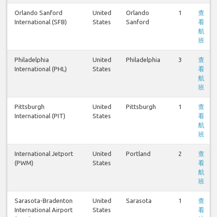
Orlando Sanford
United
Orlando
1
查
International (SFB)
States
Sanford
看
航
班
Philadelphia
United
Philadelphia
3
查
International (PHL)
States
看
航
班
Pittsburgh
United
Pittsburgh
1
查
International (PIT)
States
看
航
班
International Jetport
United
Portland
2
查
(PWM)
States
看
航
班
Sarasota-Bradenton
United
Sarasota
1
查
International Airport
States
看