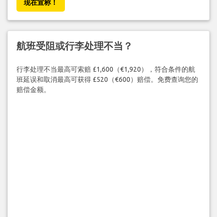
现在宣称！
航班受阻或行李处理不当？
行李处理不当最高可索赔 £1,600（€1,920），符合条件的航
班延误和取消最高可获得 £520（€600）赔偿。免费查询您的
赔偿金额。